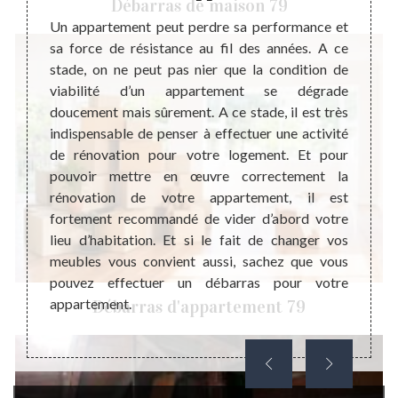
Débarras de maison 79
e très
Un appartement peut perdre sa performance et
ait qui
sa force de résistance au fil des années. A ce
Steph
aisons.
stade, on ne peut pas nier que la condition de
profe
ent, il
viabilité d’un appartement se dégrade
d’appa
nuer de
doucement mais sûrement. A ce stade, il est très
7912
ndition
indispensable de penser à effectuer une activité
suffi
rtement
de rénovation pour votre logement. Et pour
garanti
uvenirs
pouvoir mettre en œuvre correctement la
Quel 
r une
rénovation de votre appartement, il est
réali
nel est
fortement recommandé de vider d’abord votre
appart
ue vous
lieu d’habitation. Et si le fait de changer vos
allon
ui vous
meubles vous convient aussi, sachez que vous
vos at
pouvez effectuer un débarras pour votre
pouvon
appartement.
Débarras d'appartement 79
toute 
alento