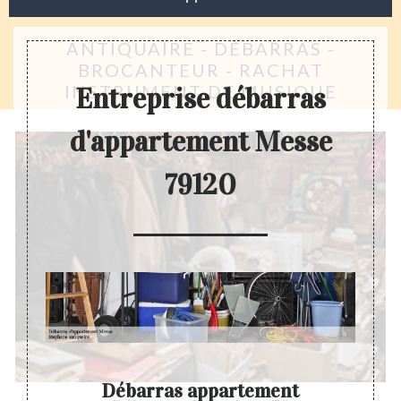
ANTIQUAIRE - DÉBARRAS -
BROCANTEUR - RACHAT
INSTRUMENT DE MUSIQUE
Entreprise débarras
d'appartement Messe
79120
Débarras appartement