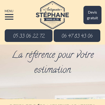
MENU
Devis
gratuit
05 33 06 22 72
06 47 83 43 06
La référence pour votre
estimation