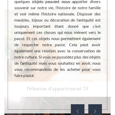
Débarras de maison 79
 objets
quelques objets peuvent nous apporter divers
métie
e plan
souvenir sur notre vie, l’histoire de notre famille
l’ant
peuvent
et voir même l’histoire nationale. Disposer des
connai
meubles
meubles, bijoux ou décoration de l’antiquité est
surtou
l de ne
toujours important étant donné que c’est
esti
anciens
uniquement ces choses qui nous mènent vers le
généra
meubles
passé. Et ces objets nous permettent également
Cette 
ces que
de respecter notre passé. Cela peut avoir
mieux 
 de le
également une relation avec la conservation de
un eng
dre vos
notre culture. Si vous ne possédez plus des objets
droit 
s mieux
de l’antiquité mais vous souhaitez en avoir, nous
lui c
vous recommandons de les acheter pour vous
d’anti
faire plaisir.
appel 
Débarras d'appartement 79