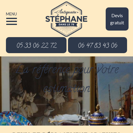
MENU
Devis
gratuit
05 33 06 22 72
06 47 83 43 06
La référence pour votre
estimation