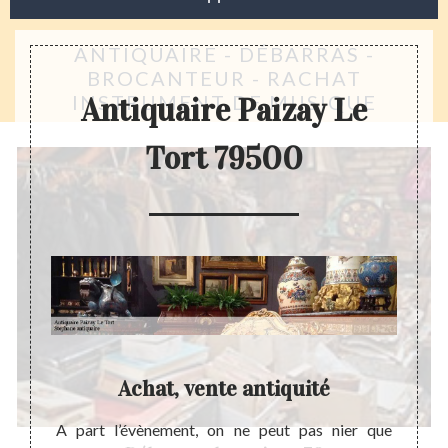
ANTIQUAIRE - DÉBARRAS -
BROCANTEUR - RACHAT
INSTRUMENT DE MUSIQUE
Antiquaire Paizay Le
Tort 79500
n
Achat, vente antiquité
 il est
A part l’évènement, on ne peut pas nier que
A nos 