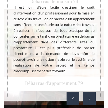
Débarras de maison 79
lement
Il est loin d’être facile d’estimer le coût
Un dé
ants ou
d’intervention d’un professionnel pour la mise en
bénéfi
u d’une
œuvre d’un travail de débarras d’un appartement
logeme
siste à
sans effectuer une étude sur la nature des travaux
maniè
aissant
à réaliser. Il n’est pas du tout pratique de se
apport
eux. Un
contenter sur le tarif d’un prestataire en débarras
objets
mnisé,
d’appartement dans des différents sites du
coût d
le devis
prestataire. Il est plus préférable de passer
d’appa
as qui
directement à la demande de devis afin de
d’appa
éaliser
pouvoir avoir une notion fiable sur le système de
suffit
écurité
réalisation de votre projet et le temps
pour p
st très
d’accomplissement des travaux.
choix 
illeur
devr
profes
Débarras d'appartement 79