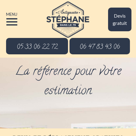
MENU
Devis
gratuit
05 33 06 22 72
06 47 83 43 06
La référence pour votre
estimation