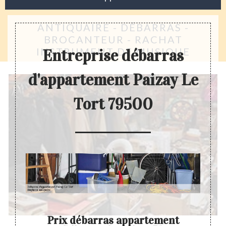
ANTIQUAIRE - DÉBARRAS -
BROCANTEUR - RACHAT
INSTRUMENT DE MUSIQUE
Entreprise débarras
d'appartement Paizay Le
Tort 79500
Prix débarras appartement