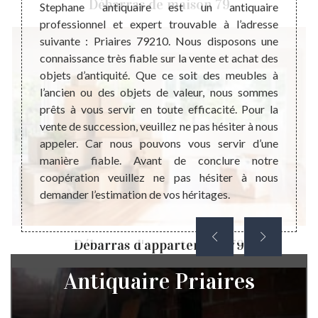
Débarras de maison 79
pensable
égalem
Stephane antiquaire est un antiquaire
coût de
possè
professionnel et expert trouvable à l’adresse
. Cette
histor
suivante : Priaires 79210. Nous disposons une
cceptez
être r
connaissance très fiable sur la vente et achat des
haitez
ancien
objets d’antiquité. Que ce soit des meubles à
qualité
pas né
l’ancien ou des objets de valeur, nous sommes
alement
malgré
prêts à vous servir en toute efficacité. Pour la
oration
tendan
vente de succession, veuillez ne pas hésiter à nous
 d’être
nous 
appeler. Car nous pouvons vous servir d’une
contac
manière fiable. Avant de conclure notre
meuble
coopération veuillez ne pas hésiter à nous
les va
demander l’estimation de vos héritages.
Débarras d'appartement 79
Antiquaire Priaires