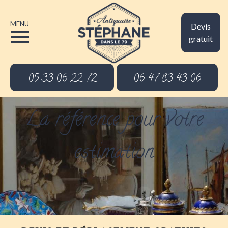
MENU
Devis
gratuit
05 33 06 22 72
06 47 83 43 06
La référence pour votre
estimation