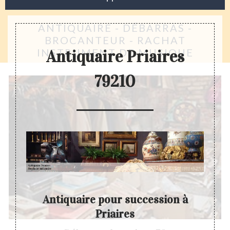
ANTIQUAIRE - DÉBARRAS -
BROCANTEUR - RACHAT
INSTRUMENT DE MUSIQUE
Antiquaire Priaires
79210
Antiquaire pour succession à
Priaires
e un ou
A part