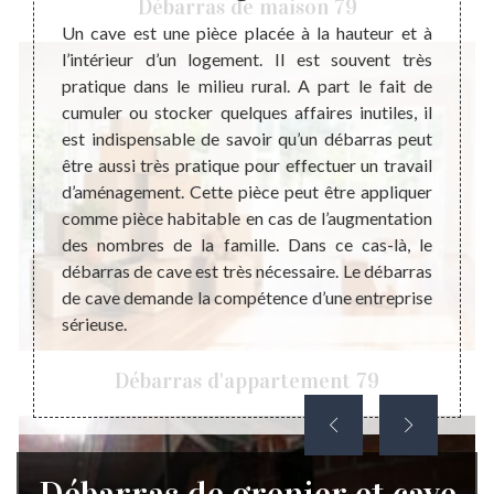
Débarras de maison 79
cave et
Un cave est une pièce placée à la hauteur et à
Pour l
il est
l’intérieur d’un logement. Il est souvent très
l’éval
e pièce
pratique dans le milieu rural. A part le fait de
ignore
afin de
cumuler ou stocker quelques affaires inutiles, il
distin
 éviter
est indispensable de savoir qu’un débarras peut
nature
ts à la
être aussi très pratique pour effectuer un travail
grenie
ut vous
d’aménagement. Cette pièce peut être appliquer
sachez
érentes
comme pièce habitable en cas de l’augmentation
rembou
pouvoir
des nombres de la famille. Dans ce cas-là, le
votre 
is plus
débarras de cave est très nécessaire. Le débarras
est gr
ropreté
de cave demande la compétence d’une entreprise
prestat
amilles
sérieuse.
conna
rras de
néces
réalisa
Débarras d'appartement 79