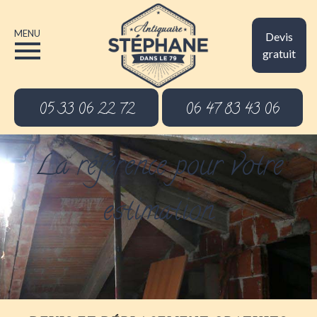
MENU
Devis
gratuit
05 33 06 22 72
06 47 83 43 06
La référence pour votre
estimation