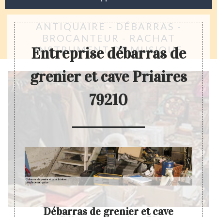
ANTIQUAIRE - DÉBARRAS -
BROCANTEUR - RACHAT
INSTRUMENT DE MUSIQUE
Entreprise débarras de
grenier et cave Priaires
79210
er
Débarras de grenier et cave
Dev