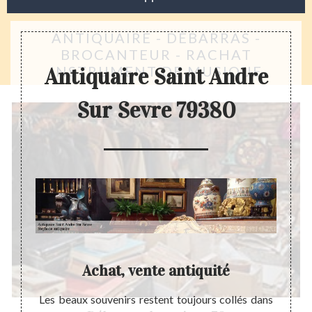
ANTIQUAIRE - DÉBARRAS -
BROCANTEUR - RACHAT
INSTRUMENT DE MUSIQUE
Antiquaire Saint Andre
Sur Sevre 79380
aleur
Achat, vente antiquité
isation
Les beaux souvenirs restent toujours collés dans
Les a