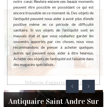
Débarras de maison 79
ilante.
notre cœur. Revivre encore ces beaux moments
parei
a forme
peuvent être possible en possédant ce qui est
années
n ligne
encore trouvable en ce moment-là. Des objets de
actuel
si pour
l’antiquité peuvent nous aider à avoir plus d’onde
très i
e seule
positive même en ce période de difficulté
pério
la plus
sanitaire. Si vos objets de l’antiquité sont en
combin
éthique
mauvais état et que vous souhaitez garder les
n’est 
mettent
souvenirs apportés par ces choses, nous vous
la rai
répond
recommandons de penser à acheter quelques
effica
euillez
autres qui peuvent nous aider à être heureux.
Même 
vec un
Acheter des objets de l’antiquité est faisable dans
comme
des magasins spécialisés.
vendr
choses 
Débarras d'appartement 79
Antiquaire Saint Andre Sur