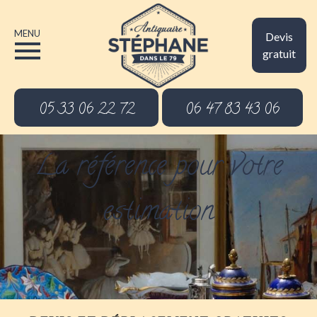
MENU
Devis
gratuit
05 33 06 22 72
06 47 83 43 06
La référence pour votre
estimation