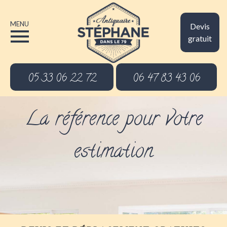
MENU
Devis
gratuit
05 33 06 22 72
06 47 83 43 06
La référence pour votre
estimation