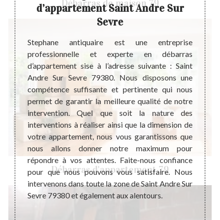
Débarras de maison 79
d’appartement Saint Andre Sur
’un des
Durant
Sevre
barras
l’affe
er tous
peut ê
Stephane antiquaire est une entreprise
ination
millie
professionnelle et experte en débarras
, il est
actue
d’appartement sise à l’adresse suivante : Saint
tement
meublé
Andre Sur Sevre 79380. Nous disposons une
uveaux
l’amé
compétence suffisante et pertinente qui nous
 Comme
pourra
permet de garantir la meilleure qualité de notre
érents
dépla
intervention. Quel que soit la nature des
dre vos
cause 
interventions à réaliser ainsi que la dimension de
 votre
Et la 
votre appartement, nous vous garantissons que
tement,
réali
nous allons donner notre maximum pour
er une
actuel.
répondre à vos attentes. Faite-nous confiance
.
Débarras d'appartement 79
pour que nous pouvons vous satisfaire. Nous
intervenons dans toute la zone de Saint Andre Sur
Sevre 79380 et également aux alentours.