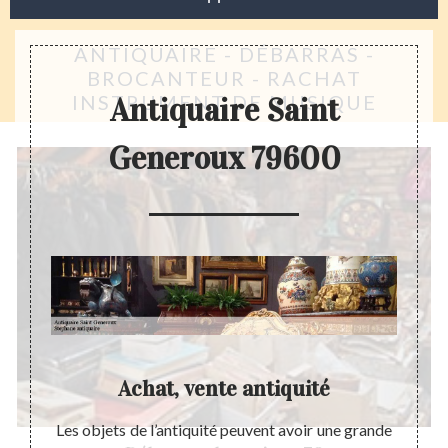
ANTIQUAIRE - DÉBARRAS -
BROCANTEUR - RACHAT
INSTRUMENT DE MUSIQUE
Antiquaire Saint
Generoux 79600
aleur
Achat, vente antiquité
isation
Les objets de l’antiquité peuvent avoir une grande
Une ve