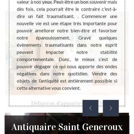
Débarras de maison 79
ilante.
valeur à nos yeux. Peut-être un bon souvenir mais
en ra
a forme
dès fois, cela pourrait être le contraire c'est-à-
démén
n ligne
dire un fait traumatisant, . Commencer une
dista
si pour
nouvelle vie est une étape très importante pour
moment
e seule
pouvoir améliorer notre bien-être et favoriser
minim
la plus
notre épanouissement. Gravé quelques
diminu
éthique
évènements traumatisants dans notre esprit
pouvoi
mettent
peuvent impacter notre stabilité
jours.
répond
comportementale. Donc, le mieux c’est de
l’inté
euillez
pouvoir dégager ce qui nous apporte des ondes
raison
vec un
négatives dans notre quotidien. Vendre des
là, la 
objets de l’antiquité est entièrement possible si
cette alternative vous convient.
Débarras d'appartement 79
Antiquaire Saint Generoux