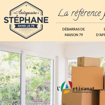
La référence 
DÉBARRAS DE
MAISON 79
D'AP