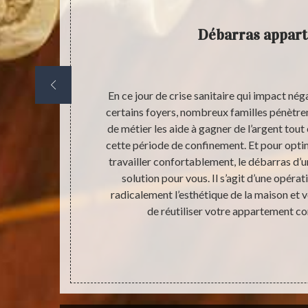
Débarras appar
notre société.
En ce jour de crise sanitaire qui impact nég
tes raisons. Et
certains foyers, nombreux familles pénètrent
uand même
de métier les aide à gagner de l’argent tout
 la meilleure
cette période de confinement. Et pour optim
t peut être
travailler confortablement, le débarras d’
ion. Demander
solution pour vous. Il s’agit d’une opéra
ntièrement
radicalement l’esthétique de la maison e
e prestataire
de réutiliser votre appartement c