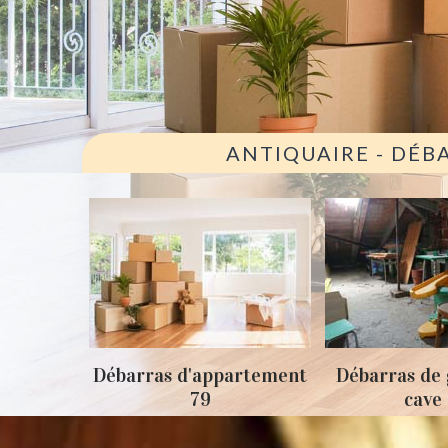
ANTIQUAIRE - DÉB
ison 79
Débarras d'appartement
Débarras de 
79
cave