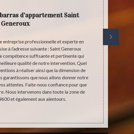
barras d’appartement Saint
Entrep
Generoux
e entreprise professionnelle et experte en
L’offre de 
se à l’adresse suivante : Saint Generoux
débarras d’
 compétence suffisante et pertinente qui
ce qui ne 
eilleure qualité de notre intervention. Quel
bientôt et qu
ventions à réaliser ainsi que la dimension de
son ar
s garantissons que nous allons donner notre
aménagement. 
s attentes. Faite-nous confiance pour que
débarras 
re. Nous intervenons dans toute la zone de
disposons un
9600 et également aux alentours.
la meilleure 
sur le débar