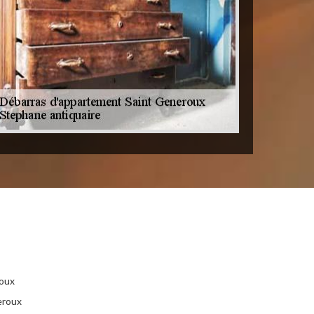
oux
eroux