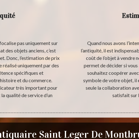
quité
Estim
e focalise pas uniquement sur
Quand nous avons l’inten
t des objets anciens, c’est
l’antiquité, il est indispens
jet. Donc, l’estimation de prix
coût de l’objet à vendre n
re réalisé uniquement par des
permet de décider si vous 
tence spécifiques et
souhaitez coopérer avec d
l’histoire et du commerce.
symbole de votre objet, il
dicateur très important pour
seule la collaboration av
la qualité de service d’un
satisfait sur
tiquaire Saint Leger De Montb