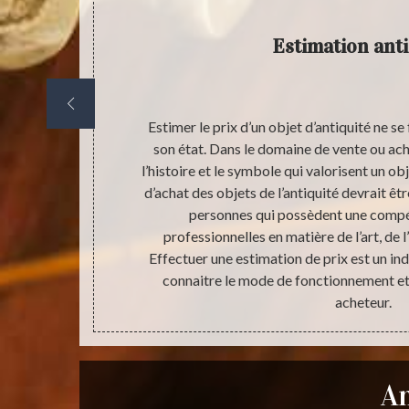
Estimation anti
 et aisément
Estimer le prix d’un objet d’antiquité ne s
ent possible
son état. Dans le domaine de vente ou acha
sse et les bons
l’histoire et le symbole qui valorisent un ob
t réalisable.
d’achat des objets de l’antiquité devrait êt
 en arriver là,
personnes qui possèdent une compé
es objets
professionnelles en matière de l’art, de 
que ce soit
Effectuer une estimation de prix est un in
ct avec les
connaitre le mode de fonctionnement et 
ntiquité.
acheteur.
An