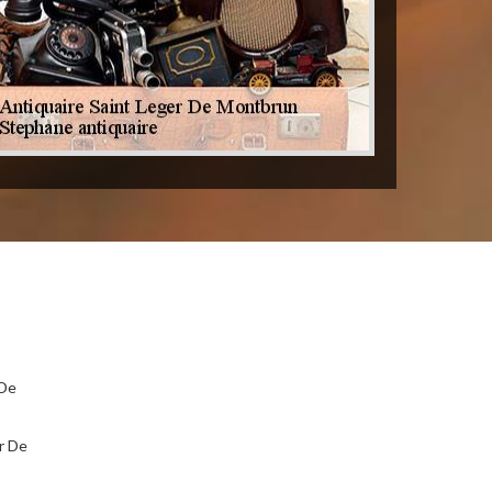
 De
r De