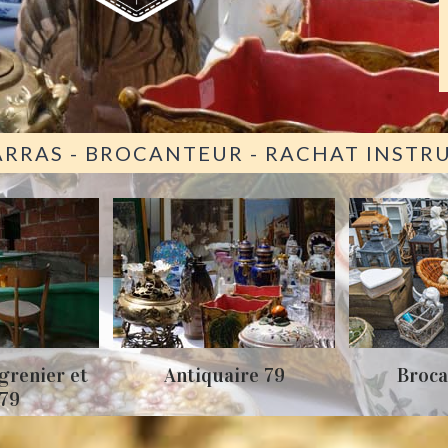
ARRAS - BROCANTEUR - RACHAT INST
grenier et
Antiquaire 79
Broca
 79