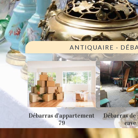
ANTIQUAIRE - DÉB
ison 79
Débarras d'appartement
Débarras de 
79
cave