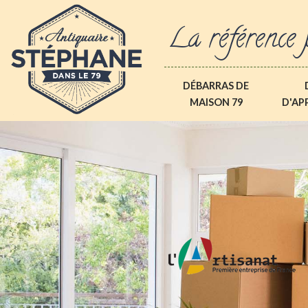
La référence 
DÉBARRAS DE
MAISON 79
D'AP