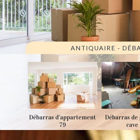
ANTIQUAIRE - DÉB
ison 79
Débarras d'appartement
Débarras de 
79
cave