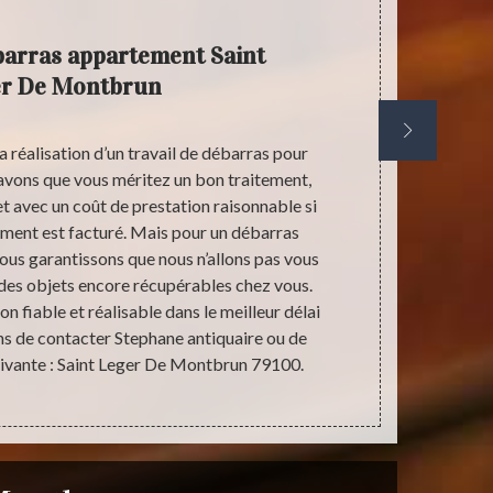
barras appartement Saint
r De Montbrun
la réalisation d’un travail de débarras pour
La vie c’est
avons que vous méritez un bon traitement,
peut pas com
et avec un coût de prestation raisonnable si
réserve et
ment est facturé. Mais pour un débarras
évènements 
ous garantissons que nous n’allons pas vous
monde passer 
n des objets encore récupérables chez vous.
savoir agir
n fiable et réalisable dans le meilleur délai
très difficil
ns de contacter Stephane antiquaire ou de
d’un appartem
suivante : Saint Leger De Montbrun 79100.
vous. Cett