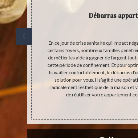
Débarras appar
ndispensable
En ce jour de crise sanitaire qui impact nég
eur ne le fait
certains foyers, nombreux familles pénètrent
rmet de vider
de métier les aide à gagner de l’argent tout
ser comme vous
cette période de confinement. Et pour optim
il si ce type
travailler confortablement, le débarras d’
 comme un
solution pour vous. Il s’agit d’une opéra
rentable pour
radicalement l’esthétique de la maison e
nsable avant
de réutiliser votre appartement c