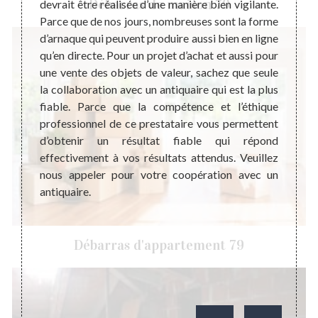
Débarras de maison 79
nt est
devrait être réalisée d’une manière bien vigilante.
Que ce
jets de
Parce que de nos jours, nombreuses sont la forme
indisp
elques
d’arnaque qui peuvent produire aussi bien en ligne
payer 
 valeur
qu’en directe. Pour un projet d’achat et aussi pour
valeur
doivent
une vente des objets de valeur, sachez que seule
hérita
ce soit
la collaboration avec un antiquaire qui est la plus
vous 
tent de
fiable. Parce que la compétence et l’éthique
étape 
 Alors,
professionnel de ce prestataire vous permettent
presta
bjet de
d’obtenir un résultat fiable qui répond
interv
ions de
effectivement à vos résultats attendus. Veuillez
antiqu
ire. Si
nous appeler pour votre coopération avec un
des ob
z pas à
antiquaire.
compét
rtin De
satisf
service
Débarras d'appartement 79