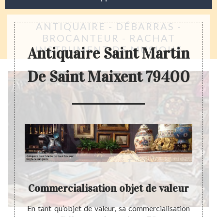
ANTIQUAIRE - DÉBARRAS -
BROCANTEUR - RACHAT
INSTRUMENT DE MUSIQUE
Antiquaire Saint Martin
De Saint Maixent 79400
r
Commercialisation objet de valeur
E
lier le
En tant qu’objet de valeur, sa commercialisation