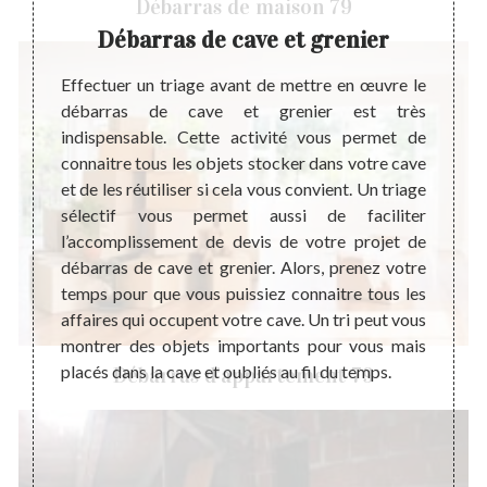
Débarras de maison 79
ve
Débarras de cave et grenier
D
vable à
Effectuer un triage avant de mettre en œuvre le
Optimi
à faire
débarras de cave et grenier est très
être e
bjets
indispensable. Cette activité vous permet de
membre
ortance
connaitre tous les objets stocker dans votre cave
exige 
ve à la
et de les réutiliser si cela vous convient. Un triage
maison
e de le
sélectif vous permet aussi de faciliter
toute 
ce pour
l’accomplissement de devis de votre projet de
bâtime
ffectué
débarras de cave et grenier. Alors, prenez votre
sachez
e cette
temps pour que vous puissiez connaitre tous les
cave 
e que le
affaires qui occupent votre cave. Un tri peut vous
pratiq
ve soit
montrer des objets importants pour vous mais
consi
placés dans la cave et oubliés au fil du temps.
réamén
Débarras d'appartement 79
à votr