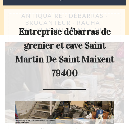
ANTIQUAIRE - DÉBARRAS -
BROCANTEUR - RACHAT
INSTRUMENT DE MUSIQUE
Entreprise débarras de
grenier et cave Saint
Martin De Saint Maixent
79400