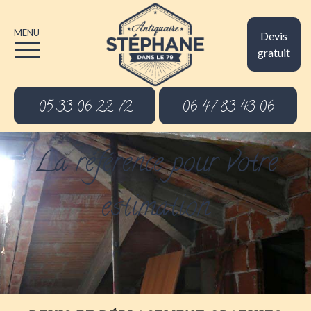
MENU
Devis
gratuit
05 33 06 22 72
06 47 83 43 06
La référence pour votre
estimation