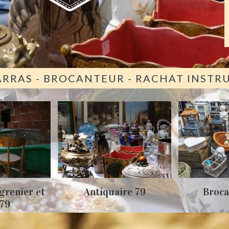
ARRAS - BROCANTEUR - RACHAT INST
grenier et
Antiquaire 79
Broca
 79