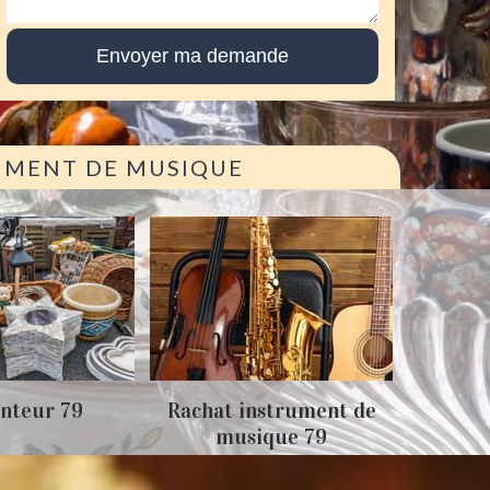
RUMENT DE MUSIQUE
Achat
nteur 79
Rachat instrument de
musique 79