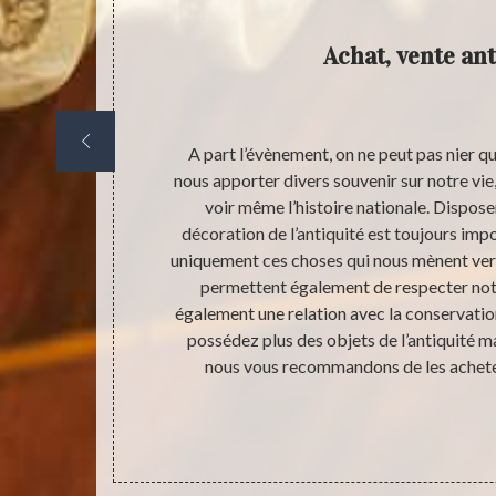
Achat, vente ant
niquement sur
A part l’évènement, on ne peut pas nier 
ciens, c’est
nous apporter divers souvenir sur notre vie, 
imation de prix
voir même l’histoire nationale. Dispos
uement par des
décoration de l’antiquité est toujours imp
ues et
uniquement ces choses qui nous mènent vers
u commerce.
permettent également de respecter notr
mportant pour
également une relation avec la conservation
ervice d’un
possédez plus des objets de l’antiquité ma
nous vous recommandons de les acheter 