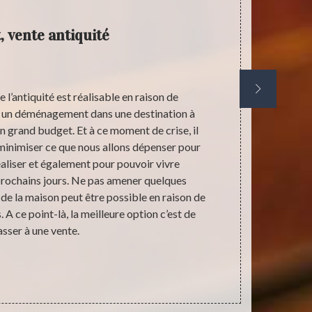
, vente antiquité
 l’antiquité est réalisable en raison de
Les beaux s
un déménagement dans une destination à
encore ces 
 grand budget. Et à ce moment de crise, il
est encore tr
r minimiser ce que nous allons dépenser pour
nous aider à 
éaliser et également pour pouvoir vivre
sanitaire. S
rochains jours. Ne pas amener quelques
souhaitez 
r de la maison peut être possible en raison de
recommandon
A ce point-là, la meilleure option c’est de
aider à être 
asser à une vente.