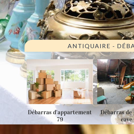
ANTIQUAIRE - DÉB
ison 79
Débarras d'appartement
Débarras de 
79
cave