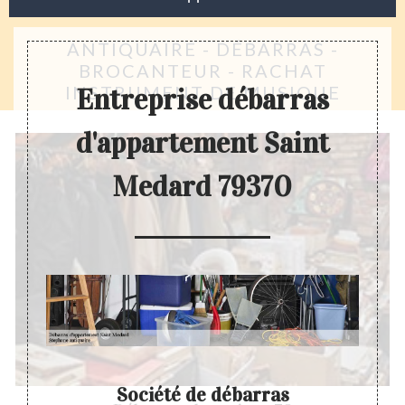
ANTIQUAIRE - DÉBARRAS -
BROCANTEUR - RACHAT
INSTRUMENT DE MUSIQUE
Entreprise débarras
d'appartement Saint
Medard 79370
t de
Société de débarras