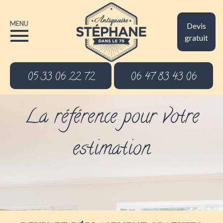
MENU
Devis
gratuit
05 33 06 22 72
06 47 83 43 06
La référence pour votre
estimation