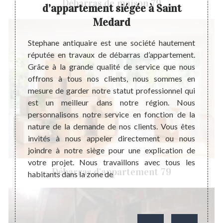
Débarras de maison 79
d’appartement siégée à Saint
Un dé
Medard
d’une 
barras
factur
nt très
Stephane antiquaire est une société hautement
qui co
e étude
réputée en travaux de débarras d’appartement.
grande
la mise
Grâce à la grande qualité de service que nous
lieu d
ument,
offrons à tous nos clients, nous sommes en
appart
imatif
mesure de garder notre statut professionnel qui
la val
 pouvez
est un meilleur dans notre région. Nous
Donc,
ela est
personnalisons notre service en fonction de la
tempo
sources
nature de la demande de nos clients. Vous êtes
recom
mencer
invités à nous appeler directement ou nous
de dev
orer la
joindre à notre siège pour une explication de
répond
votre projet. Nous travaillons avec tous les
Débarras d'appartement 79
habitants dans la zone de