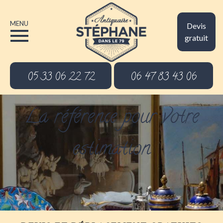
MENU
Devis
gratuit
05 33 06 22 72
06 47 83 43 06
La référence pour votre
estimation