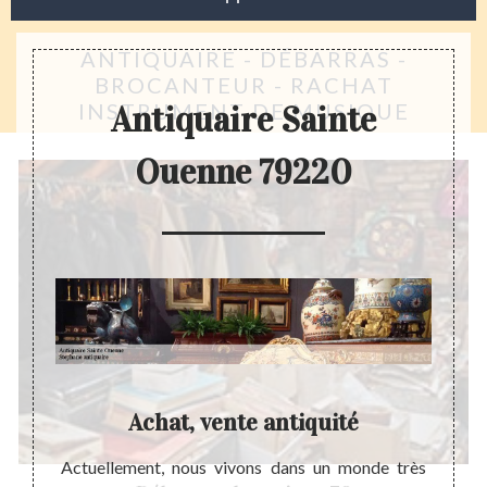
ANTIQUAIRE - DÉBARRAS -
BROCANTEUR - RACHAT
INSTRUMENT DE MUSIQUE
Antiquaire Sainte
Ouenne 79220
re
Achat, vente antiquité
ède une
Actuellement, nous vivons dans un monde très
Les ob