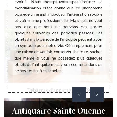
Débarras de maison 79
rt. Cet
évolué. Nous ne pouvons pas refuser la
valeur
 pour
mondialisation étant donné que ce phénomène
dès fo
é. Par
possède un grand impact sur l’intégration sociale
dire 
t aussi
et voir même professionnelle. Mais cela ne veut
nouvel
résence
pas dire que nous ne pouvons pas garder
pouvoi
at, ce
quelques souvenirs des périodes passées. Les
notr
tion de
objets dans la période de l’antiquité peuvent avoir
évène
e d’un
un symbole pour notre vie. Où simplement pour
peuv
ence de
une raison de vouloir conserver l’histoire, sachez
compo
 de sa
que même si vous ne possédez plus quelques
pouvoi
contact
objets de l’antiquité, nous vous recommandons de
négat
hat des
ne pas hésiter à en acheter.
objets
cette 
Débarras d'appartement 79
Antiquaire Sainte Ouenne