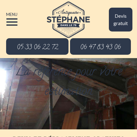
MENU
Devis
gratuit
05 33 06 22 72
06 47 83 43 06
La référence pour votre
estimation