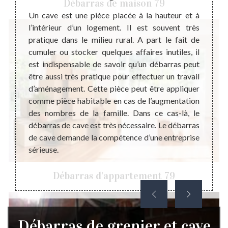
Débarras de maison 79
rras de
Un cave est une pièce placée à la hauteur et à
Un déb
ombreux
l’intérieur d’un logement. Il est souvent très
faisab
tion ou
pratique dans le milieu rural. A part le fait de
l’espa
t de ce
cumuler ou stocker quelques affaires inutiles, il
maison
objets
est indispensable de savoir qu’un débarras peut
le bes
e zone
être aussi très pratique pour effectuer un travail
maison
u lieu
d’aménagement. Cette pièce peut être appliquer
Un dé
elle du
comme pièce habitable en cas de l’augmentation
compét
 de la
des nombres de la famille. Dans ce cas-là, le
compl
st pour
débarras de cave est très nécessaire. Le débarras
déroul
le pour
de cave demande la compétence d’une entreprise
Avant
 mode
sérieuse.
essent
Débarras d'appartement 79
Débarras de grenier et cave