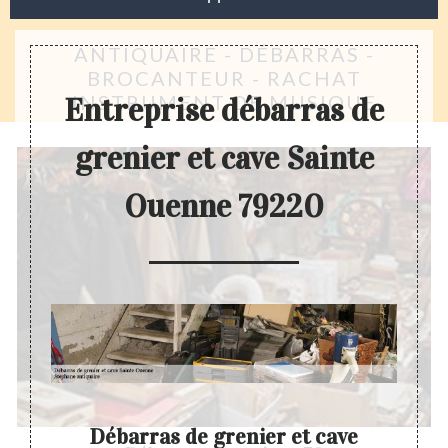
ANTIQUAIRE - DÉBARRAS -
BROCANTEUR - RACHAT
INSTRUMENT DE MUSIQUE
Entreprise débarras de
grenier et cave Sainte
Ouenne 79220
cave
Débarras de grenier et cave
D