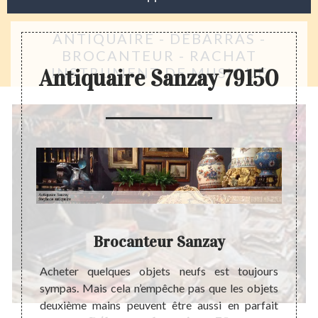
ANTIQUAIRE - DÉBARRAS -
BROCANTEUR - RACHAT
INSTRUMENT DE MUSIQUE
Antiquaire Sanzay 79150
Brocanteur Sanzay
Esti
er que
Acheter quelques objets neufs est toujours
Un ob
 divers
sympas. Mais cela n’empêche pas que les objets
rappor
famille
deuxième mains peuvent être aussi en parfait
que ce