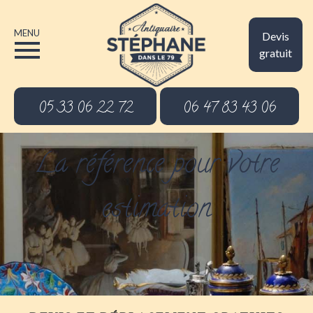
MENU
Devis
gratuit
05 33 06 22 72
06 47 83 43 06
La référence pour votre
estimation