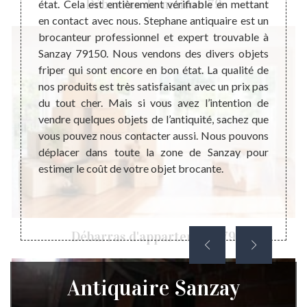
Débarras de maison 79
ser des
état. Cela est entièrement vérifiable en mettant
l’anti
ité est
en contact avec nous. Stephane antiquaire est un
que no
 c’est
brocanteur professionnel et expert trouvable à
de qua
vers le
Sanzay 79150. Nous vendons des divers objets
histoi
alement
friper qui sont encore en bon état. La qualité de
pour c
 avoir
nos produits est très satisfaisant avec un prix pas
faut 
tion de
du tout cher. Mais si vous avez l’intention de
profes
 objets
vendre quelques objets de l’antiquité, sachez que
votre 
r, nous
vous pouvez nous contacter aussi. Nous pouvons
la pri
r vous
déplacer dans toute la zone de Sanzay pour
son co
estimer le coût de votre objet brocante.
profes
déplac
vous sa
objet d
Débarras d'appartement 79
Antiquaire Sanzay