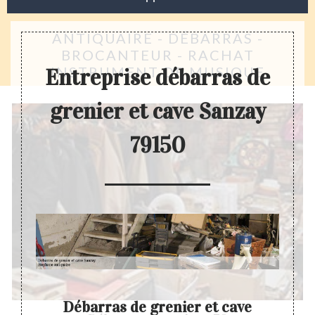
ANTIQUAIRE - DÉBARRAS -
BROCANTEUR - RACHAT
INSTRUMENT DE MUSIQUE
Entreprise débarras de
grenier et cave Sanzay
79150
ve
Débarras de grenier et cave
En