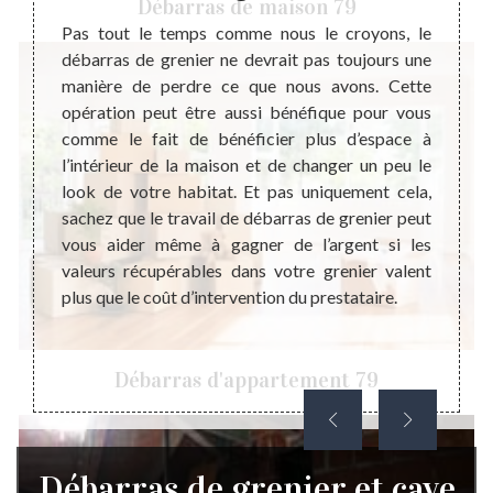
Débarras de maison 79
on peut
Pas tout le temps comme nous le croyons, le
Si vou
bre des
débarras de grenier ne devrait pas toujours une
dans v
nouveau
manière de perdre ce que nous avons. Cette
valeu
r de la
opération peut être aussi bénéfique pour vous
inter
blement
comme le fait de bénéficier plus d’espace à
meille
té d’un
l’intérieur de la maison et de changer un peu le
pas hé
 serré,
look de votre habitat. Et pas uniquement cela,
Sanzay
nier et
sachez que le travail de débarras de grenier peut
Stepha
t très
vous aider même à gagner de l’argent si les
en acc
ail qui
valeurs récupérables dans votre grenier valent
cave. 
oir le
plus que le coût d’intervention du prestataire.
qui no
épondre
de pre
toute l
Débarras d'appartement 79
Débarras de grenier et cave