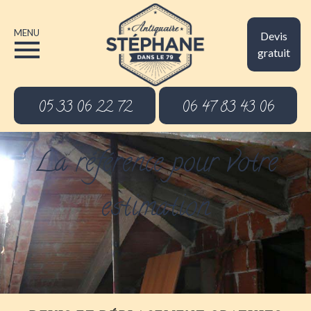
MENU
Devis
gratuit
05 33 06 22 72
06 47 83 43 06
La référence pour votre
estimation