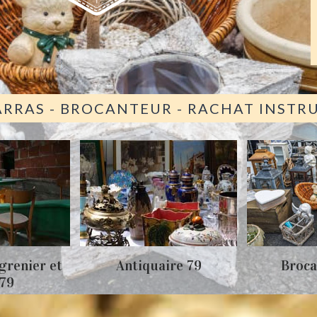
ARRAS - BROCANTEUR - RACHAT INST
grenier et
Antiquaire 79
Broca
 79