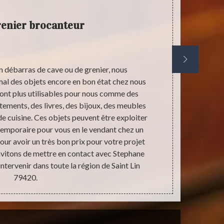
renier brocanteur
n débarras de cave ou de grenier, nous
La brocanter
mal des objets encore en bon état chez nous
objets est l
sont plus utilisables pour nous comme des
axé sur le pl
êtements, des livres, des bijoux, des meubles
un objet en 
de cuisine. Ces objets peuvent être exploiter
effectuent
temporaire pour vous en le vendant chez un
permet pas d’
ur avoir un très bon prix pour votre projet
des brocant
invitons de mettre en contact avec Stephane
différents
ntervenir dans toute la région de Saint Lin
79420.