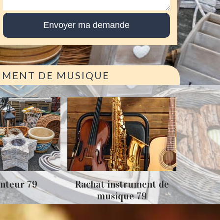
RUMENT DE MUSIQUE
Achat
nteur 79
Rachat instrument de
musique 79