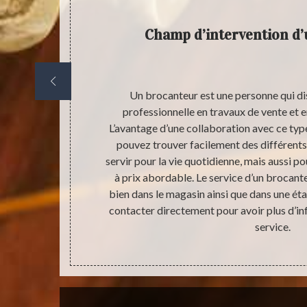
in
Champ d’intervention d
pert trouvable
Un brocanteur est une personne qui d
tinente sur le
professionnelle en travaux de vente et e
t répondre aux
L’avantage d’une collaboration avec ce type
te encore
pouvez trouver facilement des différents
ant quelques
servir pour la vie quotidienne, mais aussi 
ssons que nous
à prix abordable. Le service d’un brocante
n choisissant
bien dans le magasin ainsi que dans une éta
’hésitez pas à
contacter directement pour avoir plus d’i
eu de temps.
service.