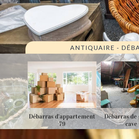
ANTIQUAIRE - DÉB
ison 79
Débarras d'appartement
Débarras de 
79
cave