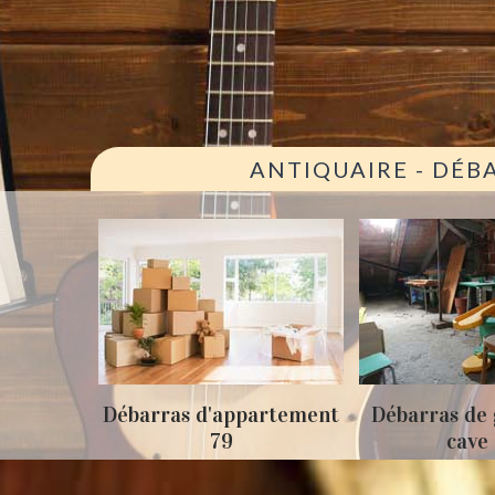
ANTIQUAIRE - DÉB
ison 79
Débarras d'appartement
Débarras de 
79
cave