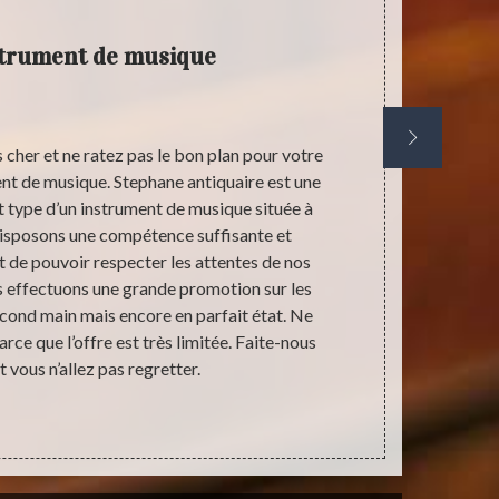
strument de musique
R
 cher et ne ratez pas le bon plan pour votre
Au fil des 
ent de musique. Stephane antiquaire est une
être en raiso
t type d’un instrument de musique située à
aussi à ca
disposons une compétence suffisante et
problème, 
 de pouvoir respecter les attentes de nos
durables et n
s effectuons une grande promotion sur les
les amour
cond main mais encore en parfait état. Ne
racheter de
rce que l’offre est très limitée. Faite-nous
de choi
 vous n’allez pas regretter.