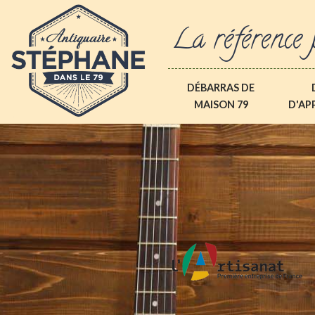
La référence 
DÉBARRAS DE
MAISON 79
D'AP