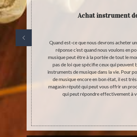
que
Achat instrument d
de musique,
Quand est-ce que nous devrons acheter un
? Comme cela,
réponse c’est quand nous voulons en po
is vous pouvez
musique peut être à la portée de tout le mon
 ce temps.
pas de loi que spécifie ceux qui peuvent b
possède un
instruments de musique dans la vie. Pour po
de plus de
de musique encore en bon état, il est tr
on état et
magasin réputé qui peut vous offrir un pro
on de votre
qui peut répondre effectivement à v
la demande de