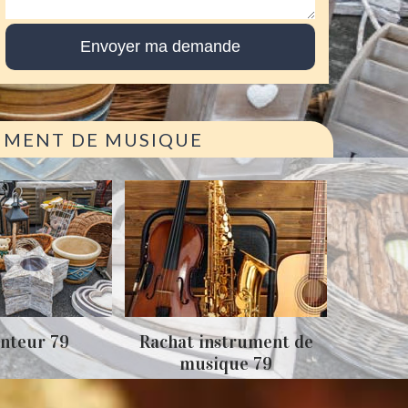
RUMENT DE MUSIQUE
Achat
nteur 79
Rachat instrument de
musique 79