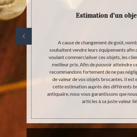
Estimation d’un obje
n ne peut pas
A cause de changement de goût, nombre
s un meilleur
souhaitent vendre leurs équipements afin 
iel de savoir
voulant commercialiser ces objets, les clien
re qui va vous
meilleur prix. Afin de pouvoir atteindre c
pérer avec le
recommandons fortement de ne pas néglig
tre objet
de valeur de vos objets brocantes. Il es
nnelle d’un
cette estimation auprès des différents 
jet en vente.
antiquaire, nous vous garantissons que nou
articles à sa juste valeur li