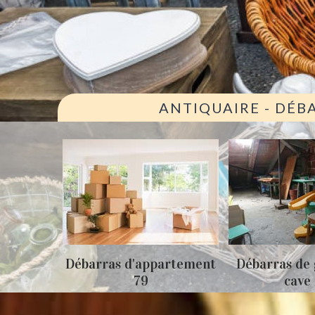
ANTIQUAIRE - DÉB
ison 79
Débarras d'appartement
Débarras de 
79
cave