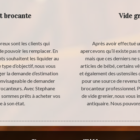
t brocante
Vide g
ux sont les clients qui
Après avoir effectué u
de pouvoir les remplacer. En
apercevons qu’il existe pas 
ts souhaitent les liquider au
mais que ces derniers ne 
e type d’objectif, nous vous
articles de bébé, certains v
er la demande d’estimation
et également des ustensiles 
t envisageable de demander
pour une source de revenu 
brocanteurs. Avec Stephane
brocanteur professionnel. Po
s sommes prêts à acheter vos
de vide grenier, nous vous 
ée à son état.
antiquaire. Nous pouvons 