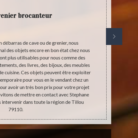
renier brocanteur
n débarras de cave ou de grenier, nous
Effectuer un
mal des objets encore en bon état chez nous
être con
sont plus utilisables pour nous comme des
d’activ
êtements, des livres, des bijoux, des meubles
d’apparte
de cuisine. Ces objets peuvent être exploiter
différents ve
temporaire pour vous en le vendant chez un
Et pour que
ur avoir un très bon prix pour votre projet
recommando
invitons de mettre en contact avec Stephane
vous puissie
intervenir dans toute la région de Tillou
79110.