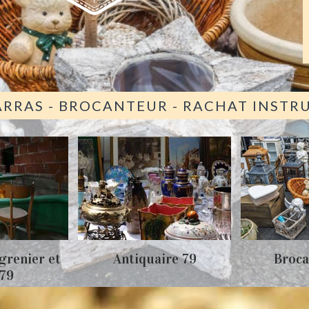
ARRAS - BROCANTEUR - RACHAT INST
grenier et
Antiquaire 79
Broca
 79