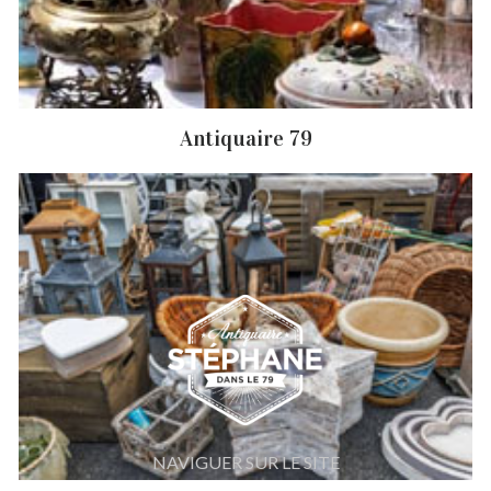
Débarras de grenier et cave Tillou
Antiquaire Tillou
Brocanteur Tillou
Rachat instrument de musique Tillou
Antiquaire 79
Achat antiquité Tillou
NAVIGUER SUR LE SITE