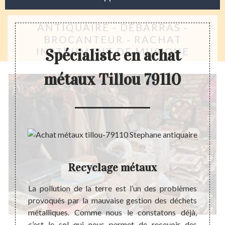
ANTIQUAIRE - DÉBARRAS -
BROCANTEUR - RACHAT
INSTRUMENT DE MUSIQUE
Spécialiste en achat
métaux Tillou 79110
Recyclage métaux
ntexte
La pollution de la terre est l’un des problèmes
L’env
r même
provoqués par la mauvaise gestion des déchets
permet
ression
métalliques. Comme nous le constatons déjà,
généra
itation
c’est le sol qui nous permet de recevoir des
protég