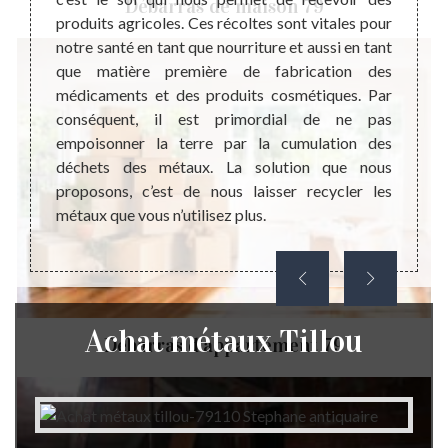
Débarras de maison 79
tion qui
produits agricoles. Ces récoltes sont vitales pour
détrui
ue d’un
notre santé en tant que nourriture et aussi en tant
est l’
 d’être
que matière première de fabrication des
son e
taquent
médicaments et des produits cosmétiques. Par
l’end
nce de
conséquent, il est primordial de ne pas
cumul
pouvons
empoisonner la terre par la cumulation des
années
 encore
déchets des métaux. La solution que nous
métall
t comme
proposons, c’est de nous laisser recycler les
entrep
s état.
métaux que vous n’utilisez plus.
direct
Achat métaux Tillou
Débarras d'appartement 79