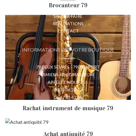
Brocanteur 79
VALEURS
SAVOIR-FAIRE
RÉALISATIONS
CONTACT
INFORMATIONS SUR VOTRE BOUTIQUE
79 DEUX SÈVRES - 79000 NIORT
AMIENS.KB@GMAIL.COM
APPELEZ-NOUS AU :
05 33 06 22 72
06 47 83 43 06
Rachat instrument de musique 79
©2020 Tout droit réservé -
Mentions légales
|
Achat antiquité 79