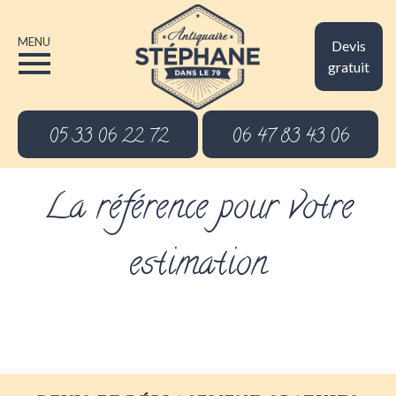
MENU
Devis
gratuit
05 33 06 22 72
06 47 83 43 06
La référence pour votre
estimation