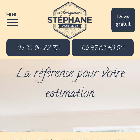
MENU
Devis
gratuit
05 33 06 22 72
06 47 83 43 06
La référence pour votre
estimation