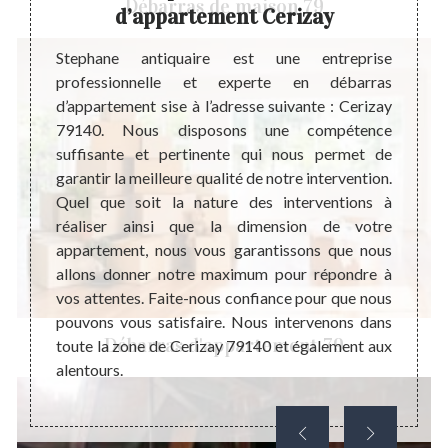
Débarras de maison 79
d’appartement Cerizay
d’
e très
ait qui
Stephane antiquaire est une entreprise
Stepha
aisons.
professionnelle et experte en débarras
réputé
ent, il
d’appartement sise à l’adresse suivante : Cerizay
Grâce 
nuer de
79140. Nous disposons une compétence
offro
ndition
suffisante et pertinente qui nous permet de
mesure
rtement
garantir la meilleure qualité de notre intervention.
est u
uvenirs
Quel que soit la nature des interventions à
person
r une
réaliser ainsi que la dimension de votre
nature
nel est
appartement, nous vous garantissons que nous
invit
ue vous
allons donner notre maximum pour répondre à
joindr
ui vous
vos attentes. Faite-nous confiance pour que nous
votre 
pouvons vous satisfaire. Nous intervenons dans
habita
Débarras d'appartement 79
toute la zone de Cerizay 79140 et également aux
alentours.