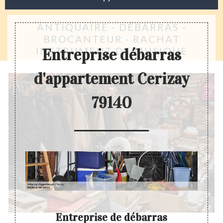
ANTIQUAIRE - DÉBARRAS -
BROCANTEUR - RACHAT
INSTRUMENT DE MUSIQUE
Entreprise débarras
d'appartement Cerizay
79140
Entreprise de débarras