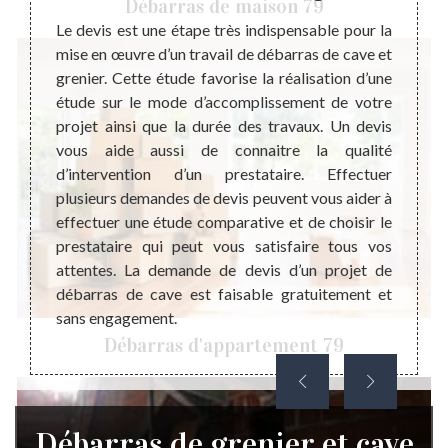
Débarras de maison 79
on peut
Le devis est une étape très indispensable pour la
bre des
mise en œuvre d’un travail de débarras de cave et
Pourqu
nouveau
grenier. Cette étude favorise la réalisation d’une
prépar
r de la
étude sur le mode d’accomplissement de votre
que l
blement
projet ainsi que la durée des travaux. Un devis
prépa
té d’un
vous aide aussi de connaitre la qualité
docume
 serré,
d’intervention d’un prestataire. Effectuer
du pro
nier et
plusieurs demandes de devis peuvent vous aider à
les ré
t très
effectuer une étude comparative et de choisir le
un dev
ail qui
prestataire qui peut vous satisfaire tous vos
réalis
oir le
attentes. La demande de devis d’un projet de
auprè
épondre
débarras de cave est faisable gratuitement et
sommes
sans engagement.
une él
Débarras d'appartement 79
Débarras de grenier et cave