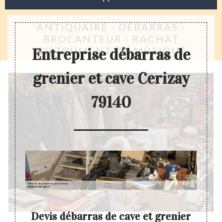
ANTIQUAIRE - DÉBARRAS -
BROCANTEUR - RACHAT
INSTRUMENT DE MUSIQUE
Entreprise débarras de
grenier et cave Cerizay
79140
ve
Devis débarras de cave et grenier
D