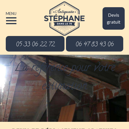
MENU
Devis
gratuit
05 33 06 22 72
06 47 83 43 06
La référence pour votre
estimation