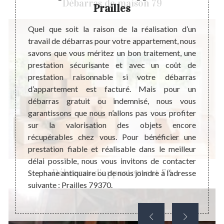
Débarras de maison 79
Prailles
d’a
éjà que
e. Cela
Quel que soit la raison de la réalisation d’un
Stepha
ême des
travail de débarras pour votre appartement, nous
réputé
itation
savons que vous méritez un bon traitement, une
Grâce 
tement
prestation sécurisante et avec un coût de
offro
 stade,
prestation raisonnable si votre débarras
mesure
ctuels
d’appartement est facturé. Mais pour un
est u
rais de
débarras gratuit ou indemnisé, nous vous
person
iqué à
garantissons que nous n’allons pas vous profiter
nature
tement.
sur la valorisation des objets encore
invit
’est de
récupérables chez vous. Pour bénéficier une
joindr
tement
prestation fiable et réalisable dans le meilleur
votre 
délai possible, nous vous invitons de contacter
habita
Débarras d'appartement 79
Stephane antiquaire ou de nous joindre à l’adresse
suivante : Prailles 79370.