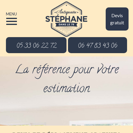
MENU
Devis
gratuit
05 33 06 22 72
06 47 83 43 06
La référence pour votre
estimation