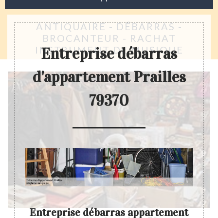
ANTIQUAIRE - DÉBARRAS -
BROCANTEUR - RACHAT
INSTRUMENT DE MUSIQUE
Entreprise débarras
d'appartement Prailles
79370
Entreprise débarras appartement