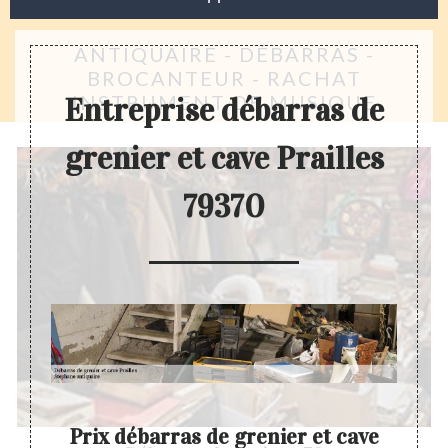
ANTIQUAIRE - DÉBARRAS -
BROCANTEUR - RACHAT
INSTRUMENT DE MUSIQUE
Entreprise débarras de
grenier et cave Prailles
79370
enier
Prix débarras de grenier et cave
Déba