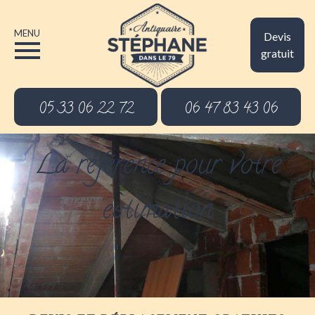
MENU
Devis
gratuit
05 33 06 22 72
06 47 83 43 06
La référence pour votre
estimation