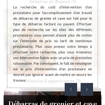
Débarras de maison 79
une
La recherche du coût d’intervention d’un
prestataire pour l’accomplissement d’un travail
hez soi
de débarras de grenier et cave est fait pour le
rras de
Il exi
type de débarras facturé ou payant. Effectuer
n terme
habita
plus de recherche sur les sites des différents
ent du
en dan
prestataires vous permet d’avoir plus de notion
 de la
tout 
sur l’intervalle de prix ou tarif de nombreux
tions à
physiq
prestataires. Plus vous prenez votre temps à
ez plus
un gre
effectuer votre recherche, plus vous trouverez
ez vous
qui év
une intervention fiable avec un prix de prestation
 siégés
qui c
raisonnable. Par conséquent, le fait de renseigner
est une
occup
sur le prix d’intervention d’un prestataire ne
et cave
activi
devrait pas ignorer avant de mettre en œuvre les
débarr
travaux.
Débarras d'appartement 79
Débarras de grenier et cave