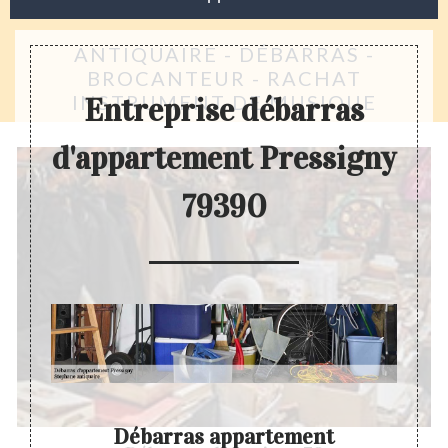
ANTIQUAIRE - DÉBARRAS -
BROCANTEUR - RACHAT
INSTRUMENT DE MUSIQUE
Entreprise débarras
d'appartement Pressigny
79390
Débarras appartement