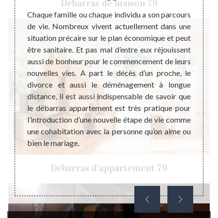
Débarras de maison 79
éalisé
Chaque famille ou chaque individu a son parcours
Durant
alement
de vie. Nombreux vivent actuellement dans une
l’affe
ébarras
situation précaire sur le plan économique et peut
peut ê
pend en
être sanitaire. Et pas mal d’entre eux réjouissent
millie
e votre
aussi de bonheur pour le commencement de leurs
actue
à votre
nouvelles vies. A part le décès d’un proche, le
meublé
 à côté
divorce et aussi le déménagement à longue
l’amé
z vous.
distance, il est aussi indispensable de savoir que
pourra
éparer
le débarras appartement est très pratique pour
dépla
s vous
l’introduction d’une nouvelle étape de vie comme
cause 
emande
une cohabitation avec la personne qu’on aime ou
Et la 
ui peut
bien le mariage.
réali
actuel.
Débarras d'appartement 79