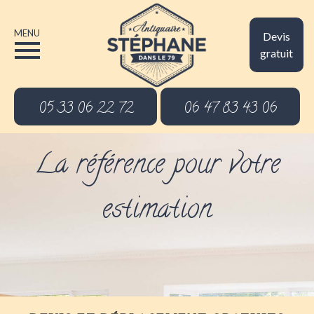
MENU
Devis
gratuit
05 33 06 22 72
06 47 83 43 06
La référence pour votre
estimation