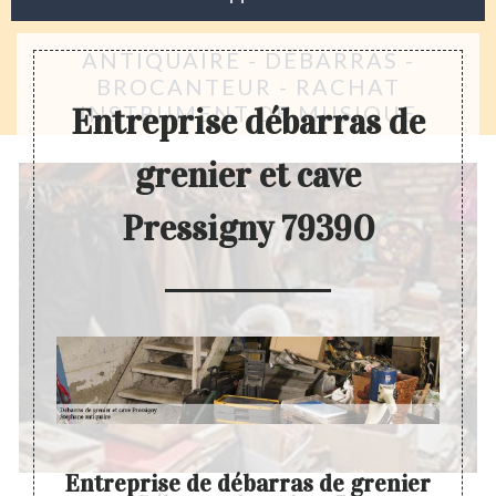
ANTIQUAIRE - DÉBARRAS -
BROCANTEUR - RACHAT
INSTRUMENT DE MUSIQUE
Entreprise débarras de
grenier et cave
Pressigny 79390
ier
Entreprise de débarras de grenier
Entr