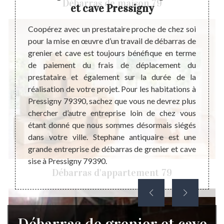
Débarras de maison 79
et cave Pressigny
umulent
 justes
Coopérez avec un prestataire proche de chez soi
Si vou
ps une
pour la mise en œuvre d’un travail de débarras de
vous 
ans le
grenier et cave est toujours bénéfique en terme
correc
s de ne
de paiement du frais de déplacement du
objet
indre à
prestataire et également sur la durée de la
invito
peu de
réalisation de votre projet. Pour les habitations à
Steph
reprise
Pressigny 79390, sachez que vous ne devrez plus
profes
rras de
chercher d’autre entreprise loin de chez vous
de gr
pétence
étant donné que nous sommes désormais siégés
Pressi
tir la
dans votre ville. Stephane antiquaire est une
maitri
s. Nous
grande entreprise de débarras de grenier et cave
garant
.
sise à Pressigny 79390.
nous, 
Débarras d'appartement 79
des éq