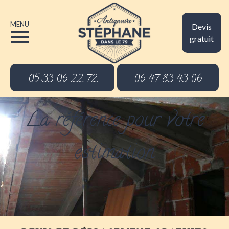
MENU
Devis
gratuit
05 33 06 22 72
06 47 83 43 06
La référence pour votre
estimation