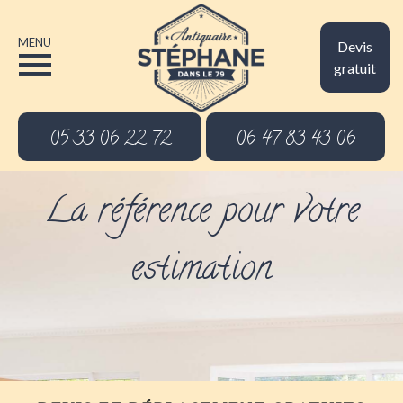
MENU
Devis
gratuit
05 33 06 22 72
06 47 83 43 06
La référence pour votre
estimation