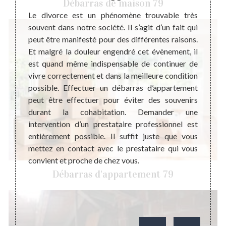
Débarras de maison 79
ement
Le divorce est un phénomène trouvable très
Un dé
souvent dans notre société. Il s’agit d’un fait qui
bénéfi
barras
peut être manifesté pour des différentes raisons.
logeme
le pour
Et malgré la douleur engendré cet évènement, il
maniè
. Cette
est quand même indispensable de continuer de
apport
quement
vivre correctement et dans la meilleure condition
objets
vaux de
possible. Effectuer un débarras d’appartement
coût d
si vous
peut être effectuer pour éviter des souvenirs
d’appa
à votre
durant la cohabitation. Demander une
d’appa
et sans
intervention d’un prestataire professionnel est
suffit
 toute
entièrement possible. Il suffit juste que vous
pour p
hésiter
mettez en contact avec le prestataire qui vous
choix 
.
convient et proche de chez vous.
devr
profes
Débarras d'appartement 79