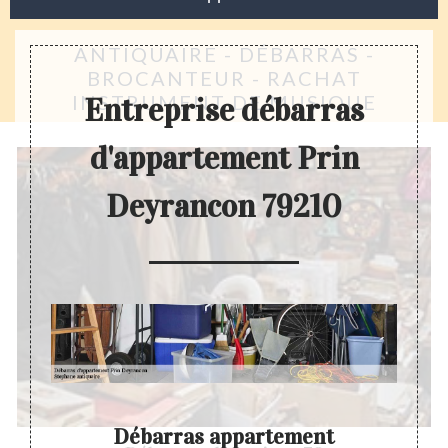
ANTIQUAIRE - DÉBARRAS -
BROCANTEUR - RACHAT
INSTRUMENT DE MUSIQUE
Entreprise débarras
d'appartement Prin
Deyrancon 79210
 son
Débarras appartement