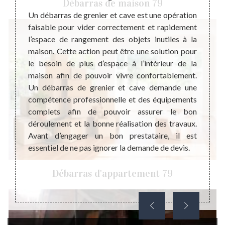
Débarras de maison 79
n d’un
Un débarras de grenier et cave est une opération
Un cav
travail
faisable pour vider correctement et rapidement
l’inté
pour le
l’espace de rangement des objets inutiles à la
pratiq
fectuer
maison. Cette action peut être une solution pour
cumule
férents
le besoin de plus d’espace à l’intérieur de la
est in
 notion
maison afin de pouvoir vivre confortablement.
être a
ombreux
Un débarras de grenier et cave demande une
d’amén
temps à
compétence professionnelle et des équipements
comme 
ouverez
complets afin de pouvoir assurer le bon
des no
station
déroulement et la bonne réalisation des travaux.
débarr
seigner
Avant d’engager un bon prestataire, il est
de cav
aire ne
essentiel de ne pas ignorer la demande de devis.
sérieus
vre les
Débarras d'appartement 79