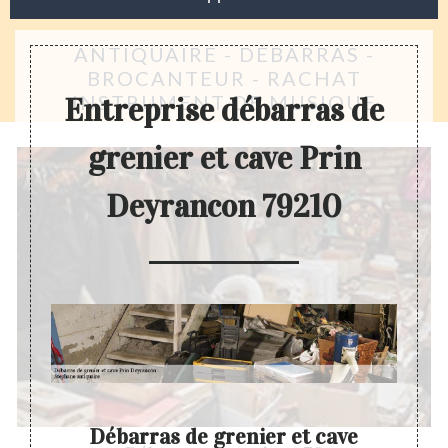
ANTIQUAIRE - DÉBARRAS -
BROCANTEUR - RACHAT
INSTRUMENT DE MUSIQUE
Entreprise débarras de
grenier et cave Prin
Deyrancon 79210
cave
Débarras de grenier et cave
D