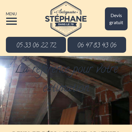
MENU
Devis
gratuit
05 33 06 22 72
06 47 83 43 06
La référence pour votre
estimation