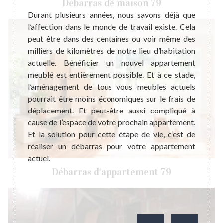
Débarras de maison 79
 il est
Durant plusieurs années, nous savons déjà que
Tout 
barras
l’affection dans le monde de travail existe. Cela
électr
le fait
peut être dans des centaines ou voir même des
peut p
ération
milliers de kilomètres de notre lieu d’habitation
de sui
nt, de
actuelle. Bénéficier un nouvel appartement
de cha
me vous
meublé est entièrement possible. Et à ce stade,
notre 
 un bon
l’aménagement de tous vous meubles actuels
habita
t peut
pourrait être moins économiques sur le frais de
enviro
mme un
déplacement. Et peut-être aussi compliqué à
Donc, 
ers qui
cause de l’espace de votre prochain appartement.
faire 
barras
Et la solution pour cette étape de vie, c’est de
œuvre 
nsable
réaliser un débarras pour votre appartement
tous 
actuel.
l’appa
oublier
Débarras d'appartement 79