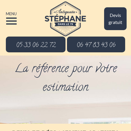
MENU
Devis
gratuit
05 33 06 22 72
06 47 83 43 06
La référence pour votre
estimation