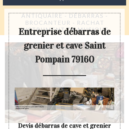
ANTIQUAIRE - DÉBARRAS -
BROCANTEUR - RACHAT
INSTRUMENT DE MUSIQUE
Entreprise débarras de
grenier et cave Saint
Pompain 79160
enier
Devis débarras de cave et grenier
D