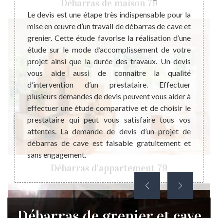
Débarras de maison 79
Le devis est une étape très indispensable pour la
Un cav
mise en œuvre d’un travail de débarras de cave et
l’inté
pour la
grenier. Cette étude favorise la réalisation d’une
pratiq
cave et
étude sur le mode d’accomplissement de votre
cumule
re pour
projet ainsi que la durée des travaux. Un devis
est in
isateur
vous aide aussi de connaitre la qualité
être a
 fondé.
d’intervention d’un prestataire. Effectuer
d’amén
e choix
plusieurs demandes de devis peuvent vous aider à
comme 
rras de
effectuer une étude comparative et de choisir le
des no
ons de
prestataire qui peut vous satisfaire tous vos
débarr
fin que
attentes. La demande de devis d’un projet de
de cav
qualité
débarras de cave est faisable gratuitement et
sérieus
.
sans engagement.
Débarras d'appartement 79
Débarras de grenier et cave