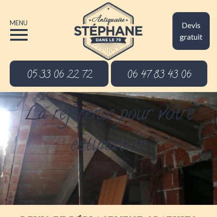
MENU
Devis
gratuit
05 33 06 22 72
06 47 83 43 06
La référence pour votre
estimation