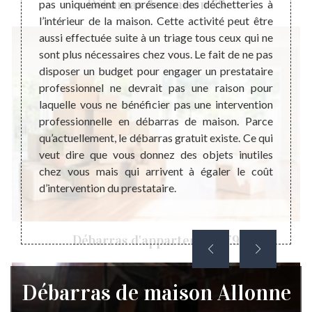
Débarras de maison 79
er un
pas uniquement en présence des déchetteries à
de mai
. Cette
l’intérieur de la maison. Cette activité peut être
recomm
our le
aussi effectuée suite à un triage tous ceux qui ne
d’inte
son. Le
sont plus nécessaires chez vous. Le fait de ne pas
de po
s si la
disposer un budget pour engager un prestataire
tempor
le lieu
professionnel ne devrait pas une raison pour
aux tr
e juste
laquelle vous ne bénéficier pas une intervention
habita
 effet,
professionnelle en débarras de maison. Parce
recher
vail de
qu’actuellement, le débarras gratuit existe. Ce qui
sachez
 passer
veut dire que vous donnez des objets inutiles
devis
emande
chez vous mais qui arrivent à égaler le coût
inform
d’intervention du prestataire.
d’acco
Débarras d'appartement 79
Débarras de maison Allonne