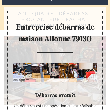
ANTIQUAIRE - DÉBARRAS -
BROCANTEUR - RACHAT
INSTRUMENT DE MUSIQUE
Entreprise débarras de
maison Allonne 79130
on
Débarras gratuit
ticable
Un débarras est une opération qui est réalisable
Avant 