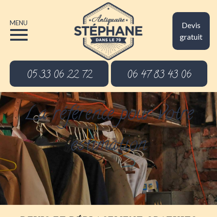
MENU
Devis
gratuit
05 33 06 22 72
06 47 83 43 06
La référence pour votre
estimation