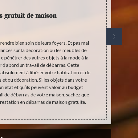
 gratuit de maison
rendre bien soin de leurs foyers. Et pas mal
A part l
ndances sur la décoration ou les meubles de
indispensabl
re pénétrer des autres objets à la mode à la
pour des di
er d’abord un travail de débarras. Cette
pouvez effec
 absolument à libérer votre habitation et de
vous n’utilis
 et ou décoration. Si les objets dans votre
le fait d’a
 état et qu’ils peuvent valoir au budget
précarités v
il de débarras de votre maison, sachez que
restation en débarras de maison gratuite.