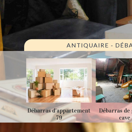
ANTIQUAIRE - DÉB
ison 79
Débarras d'appartement
Débarras de 
79
cave