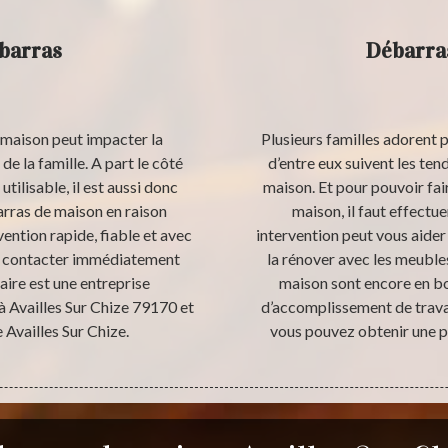
ébarras
Débarras
a maison peut impacter la
Plusieurs familles adorent p
e la famille. A part le côté
d’entre eux suivent les te
utilisable, il est aussi donc
maison. Et pour pouvoir fai
arras de maison en raison
maison, il faut effectu
vention rapide, fiable et avec
intervention peut vous aider
de contacter immédiatement
la rénover avec les meubles
aire est une entreprise
maison sont encore en bon
à Availles Sur Chize 79170 et
d’accomplissement de trava
 Availles Sur Chize.
vous pouvez obtenir une p