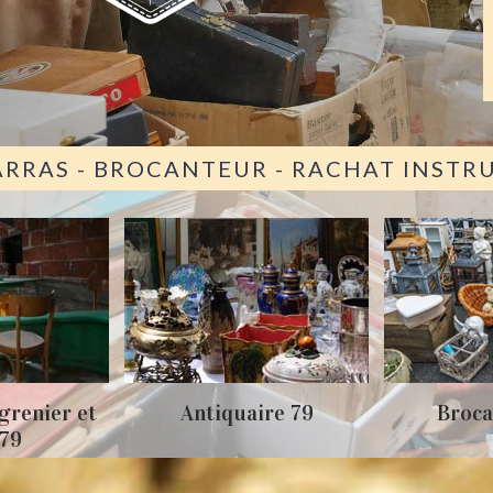
ARRAS - BROCANTEUR - RACHAT INST
grenier et
Antiquaire 79
Broca
 79