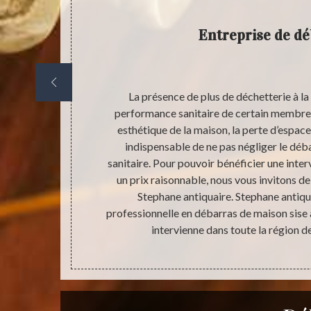
Entreprise de d
e d’un travail
La présence de plus de déchetterie à l
s de ne pas
performance sanitaire de certain membre d
rès utile afin
esthétique de la maison, la perte d’espace 
érables et de
indispensable de ne pas négliger le déb
gratuit. Et si
sanitaire. Pour pouvoir bénéficier une inter
 le devis est
un prix raisonnable, nous vous invitons 
étaire. La
Stephane antiquaire. Stephane antiqu
t faisable
professionnelle en débarras de maison sise 
intervienne dans toute la région de