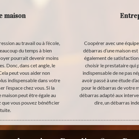
de maison
Entrep
ssion au travail ou à l’école,
Coopérer avec une équipe 
beaucoup du temps à bien
débarras d’une maison est 
foyer pourrait devenir moins
également de satisfaction 
s. Donc, dans cet angle, le
choisir le prestataire qui 
Cela peut vous aider non
indispensable de ne pas né
plus indispensable dans votre
avoir passé à une étude d’
r l’espace chez vous. Si la
pour le débarras de votre ma
e maison peut être égale au
débarras adapté aux interven
ez que vous pouvez bénéficier
dire, un débarras ind
tuite.