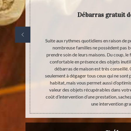
Débarras gratuit 
iquement en
Suite aux rythmes quotidiens en raison de pre
 activité peut
nombreuse familles ne possèdent pas 
sont plus
prendre soin de leurs maisons. Du coup, le 
udget pour
confortable en présence des objets inutile
 raison pour
débarras de maison est très conseillé. 
ionnelle en
seulement à dégager tous ceux qui ne sont 
atuit existe.
habitat, mais vous permet aussi d’optimise
vous mais qui
valeur des objets récupérables dans votr
aire.
coût d’intervention d’une prestation, sach
une intervention gra