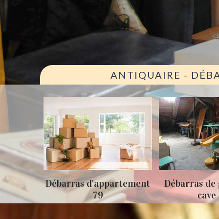
ANTIQUAIRE - DÉB
ison 79
Débarras d'appartement
Débarras de 
79
cave