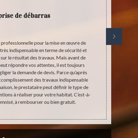
rise de débarras
Ent
professionnelle pour la mise en œuvre de
Stephane an
très indispensable en terme de sécurité et
travaux d
sur le résultat des travaux. Mais avant de
opération d
peut répondre vos attentes, il est toujours
objets r
gliger la demande de devis. Parce qu’après
nettoyage
accomplissement des travaux indispensable
complètement
ison, le prestataire peut définir le type de
besoins. No
tions à réaliser pour votre habitat. C’est-à-
avoir plus
emnisé, à rembourser ou bien gratuit.
Beaulieu S