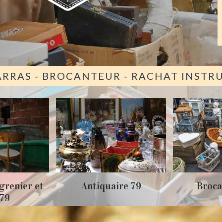
ARRAS - BROCANTEUR - RACHAT INST
grenier et
Antiquaire 79
Broca
 79