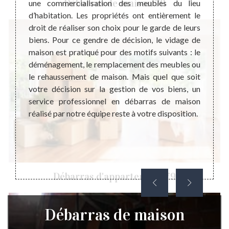
Débarras de maison 79
eries à
une commercialisation des meubles du lieu
débar
ut être
d’habitation. Les propriétés ont entièrement le
diffé
 qui ne
droit de réaliser son choix pour le garde de leurs
une su
 ne pas
biens. Pour ce gendre de décision, le vidage de
pour u
tataire
maison est pratiqué pour des motifs suivants : le
est l’
on pour
déménagement, le remplacement des meubles ou
domain
vention
le rehaussement de maison. Mais quel que soit
consis
. Parce
votre décision sur la gestion de vos biens, un
pour l
 Ce qui
service professionnel en débarras de maison
maison
nutiles
réalisé par notre équipe reste à votre disposition.
dans l
le coût
coût de
Débarras d'appartement 79
Débarras de maison