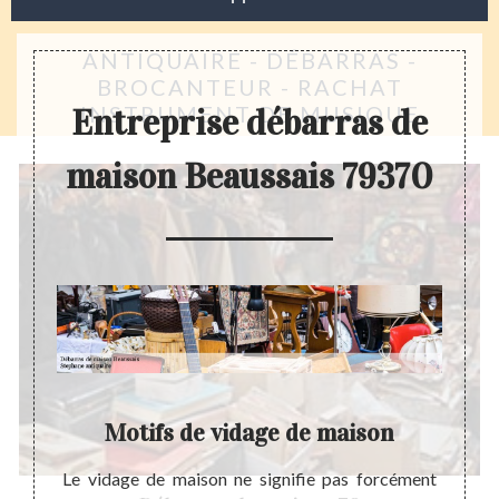
ANTIQUAIRE - DÉBARRAS -
BROCANTEUR - RACHAT
INSTRUMENT DE MUSIQUE
Entreprise débarras de
maison Beaussais 79370
Motifs de vidage de maison
D
lisable
Le vidage de maison ne signifie pas forcément
Dans 