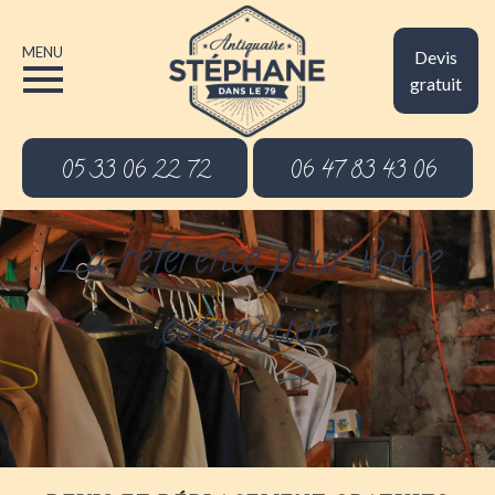
MENU
Devis
gratuit
05 33 06 22 72
06 47 83 43 06
La référence pour votre
estimation