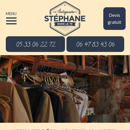
MENU
Devis
gratuit
05 33 06 22 72
06 47 83 43 06
La référence pour votre
estimation