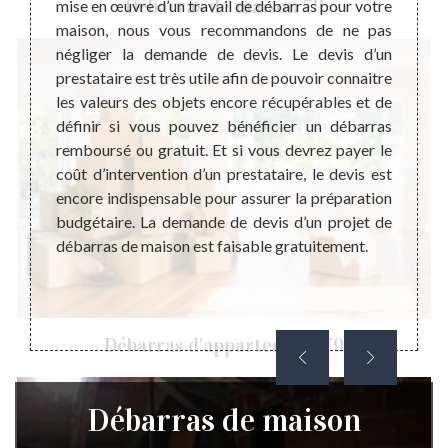
Débarras de maison 79
breuse
mise en œuvre d’un travail de débarras pour votre
évènem
temps à
maison, nous vous recommandons de ne pas
cas-là
oup, le
négliger la demande de devis. Le devis d’un
psycho
ble en
prestataire est très utile afin de pouvoir connaitre
même s
ans cet
les valeurs des objets encore récupérables et de
sembl
seillé.
définir si vous pouvez bénéficier un débarras
indisp
dégager
remboursé ou gratuit. Et si vous devrez payer le
accomp
le dans
coût d’intervention d’un prestataire, le devis est
garan
timiser
encore indispensable pour assurer la préparation
réalis
objets
budgétaire. La demande de devis d’un projet de
de ma
e égale
débarras de maison est faisable gratuitement.
récupé
 sachez
lieu d’
ention
Débarras d'appartement 79
Débarras de maison