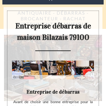
ANTIQUAIRE - DÉBARRAS -
BROCANTEUR - RACHAT
INSTRUMENT DE MUSIQUE
Entreprise débarras de
maison Bilazais 79100
on
Entreprise de débarras
son de
Avant de choisir une bonne entreprise pour la
Un déb