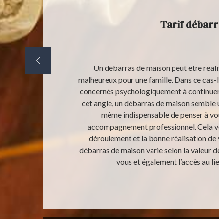
Tarif débarr
est aussi
Un débarras de maison peut être réali
néfique aussi
malheureux pour une famille. Dans ce cas-là
ut dire vous
concernés psychologiquement à continuer 
es objets que
cet angle, un débarras de maison semble u
tat. Alors, si
même indispensable de penser à vou
t en grandes
accompagnement professionnel. Cela vou
pas hésiter à
déroulement et la bonne réalisation de v
débarras de maison varie selon la valeur 
vous et également l’accès au lie