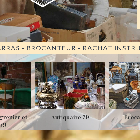
ARRAS - BROCANTEUR - RACHAT INST
grenier et
Antiquaire 79
Broca
 79