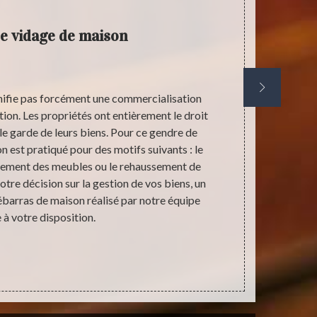
de vidage de maison
nifie pas forcément une commercialisation
Avant de met
tion. Les propriétés ont entièrement le droit
indispensabl
 le garde de leurs biens. Pour ce gendre de
coût d’interv
n est pratiqué pour des motifs suivants : le
préparer fi
ement des meubles ou le rehaussement de
adapté au
otre décision sur la gestion de vos biens, un
facturé. A 
ébarras de maison réalisé par notre équipe
prestataire, 
 à votre disposition.
vous aider a
mode