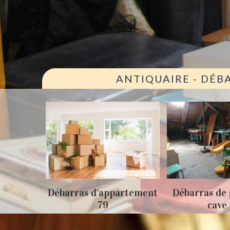
ANTIQUAIRE - DÉB
ison 79
Débarras d'appartement
Débarras de 
79
cave