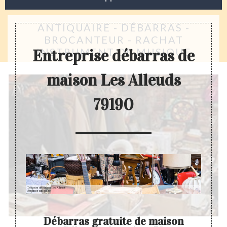
ANTIQUAIRE - DÉBARRAS -
BROCANTEUR - RACHAT
INSTRUMENT DE MUSIQUE
Entreprise débarras de
maison Les Alleuds
79190
Débarras gratuite de maison