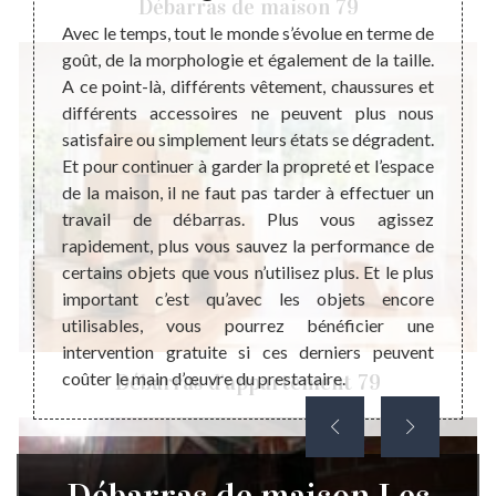
Débarras de maison 79
ent une
Avec le temps, tout le monde s’évolue en terme de
La pré
apporte
goût, de la morphologie et également de la taille.
peut i
 de la
A ce point-là, différents vêtement, chaussures et
membre
cter la
différents accessoires ne peuvent plus nous
la mais
n et le
satisfaire ou simplement leurs états se dégradent.
donc i
es rats
Et pour continuer à garder la propreté et l’espace
de ma
ous le
de la maison, il ne faut pas tarder à effectuer un
bénéfi
dans un
travail de débarras. Plus vous agissez
un pr
 Donc,
rapidement, plus vous sauvez la performance de
contac
eté et
certains objets que vous n’utilisez plus. Et le plus
Steph
pouvoir
important c’est qu’avec les objets encore
profes
nnement
utilisables, vous pourrez bénéficier une
Alleud
intervention gratuite si ces derniers peuvent
de Les
coûter le main d’œuvre du prestataire.
Débarras d'appartement 79