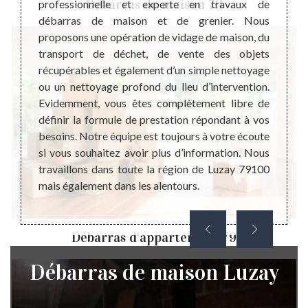
Débarras de maison 79
Dans ce
professionnelle et experte en travaux de
débar
ncernés
débarras de maison et de grenier. Nous
votre
ant. Et
proposons une opération de vidage de maison, du
votre
 maison
transport de déchet, de vente des objets
budgét
d même
récupérables et également d’un simple nettoyage
ressou
cier un
ou un nettoyage profond du lieu d’intervention.
dérou
 aide à
Evidemment, vous êtes complètement libre de
l’orga
 bonne
définir la formule de prestation répondant à vos
l’inter
ébarras
besoins. Notre équipe est toujours à votre écoute
déba
objets
si vous souhaitez avoir plus d’information. Nous
recom
ccès au
travaillons dans toute la région de Luzay 79100
de vot
mais également dans les alentours.
receva
Débarras d'appartement 79
Débarras de maison Luzay