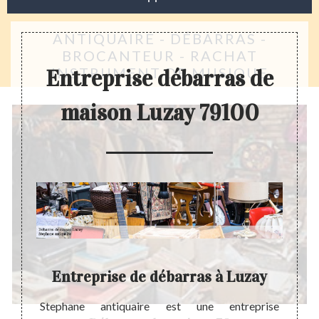
ANTIQUAIRE - DÉBARRAS -
BROCANTEUR - RACHAT
INSTRUMENT DE MUSIQUE
Entreprise débarras de
maison Luzay 79100
Entreprise de débarras à Luzay
te à un
Stephane antiquaire est une entreprise
S’int