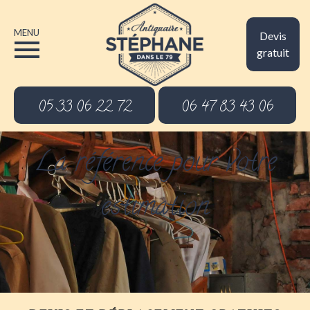
MENU
Devis
gratuit
05 33 06 22 72
06 47 83 43 06
La référence pour votre
estimation