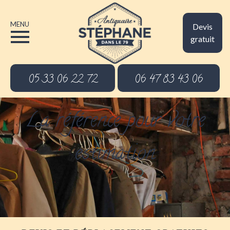
MENU
Devis
gratuit
05 33 06 22 72
06 47 83 43 06
La référence pour votre
estimation