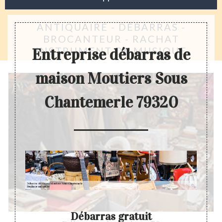
ANTIQUAIRE - DÉBARRAS -
BROCANTEUR - RACHAT
INSTRUMENT DE MUSIQUE
Entreprise débarras de
maison Moutiers Sous
Chantemerle 79320
Débarras gratuit
D