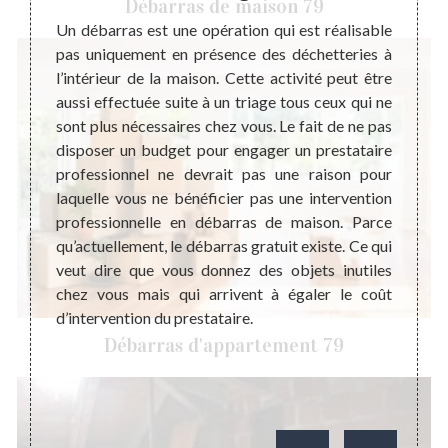
Débarras de maison 79
ion de
Un débarras est une opération qui est réalisable
Quand 
évenir
pas uniquement en présence des déchetteries à
presta
 vider
l’intérieur de la maison. Cette activité peut être
travai
ration
aussi effectuée suite à un triage tous ceux qui ne
appel 
e cette
sont plus nécessaires chez vous. Le fait de ne pas
c’est 
 le bon
disposer un budget pour engager un prestataire
dans l
nt sur
professionnel ne devrait pas une raison pour
réalis
uvre de
laquelle vous ne bénéficier pas une intervention
débar
matif de
professionnelle en débarras de maison. Parce
consei
 vous
qu’actuellement, le débarras gratuit existe. Ce qui
profes
 devis
veut dire que vous donnez des objets inutiles
mieux 
ité est
chez vous mais qui arrivent à égaler le coût
l’acco
d’intervention du prestataire.
Débarras d'appartement 79