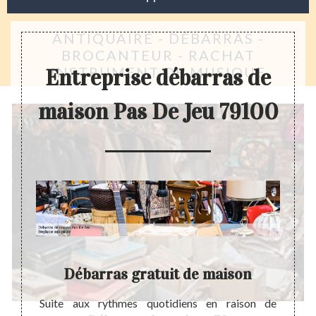
ANTIQUAIRE - DÉBARRAS -
BROCANTEUR - RACHAT
INSTRUMENT DE MUSIQUE
Entreprise débarras de
maison Pas De Jeu 79100
e Jeu
Débarras gratuit de maison
eprise
Suite aux rythmes quotidiens en raison de
Un déb