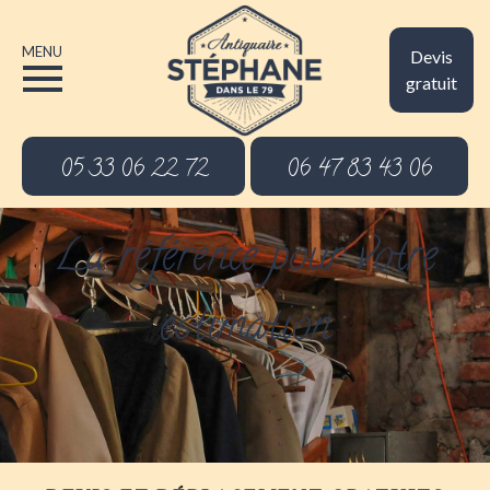
MENU
Devis
gratuit
05 33 06 22 72
06 47 83 43 06
La référence pour votre
estimation