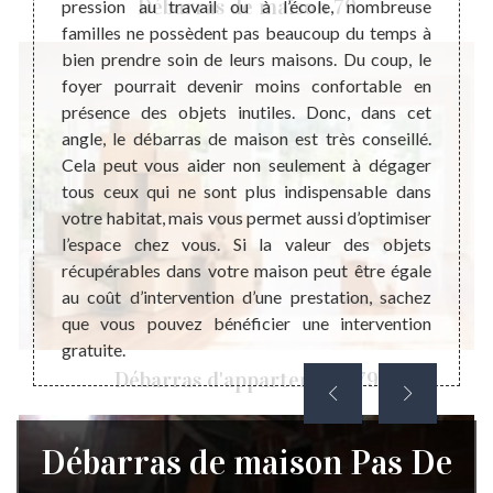
Débarras de maison 79
ébarras
pression au travail ou à l’école, nombreuse
évènem
. Nous
familles ne possèdent pas beaucoup du temps à
cas-là
nte et
bien prendre soin de leurs maisons. Du coup, le
psycho
tir la
foyer pourrait devenir moins confortable en
même s
n. Chez
présence des objets inutiles. Donc, dans cet
sembl
acturé,
angle, le débarras de maison est très conseillé.
indisp
 avoir
Cela peut vous aider non seulement à dégager
accomp
ons que
tous ceux qui ne sont plus indispensable dans
garan
à leurs
votre habitat, mais vous permet aussi d’optimiser
réalis
ir plus
l’espace chez vous. Si la valeur des objets
de ma
ment de
récupérables dans votre maison peut être égale
récupé
 ne pas
au coût d’intervention d’une prestation, sachez
lieu d’
que vous pouvez bénéficier une intervention
gratuite.
Débarras d'appartement 79
Débarras de maison Pas De