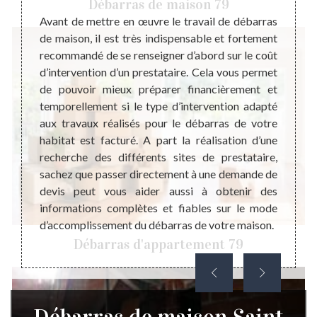
Débarras de maison 79
Avant de mettre en œuvre le travail de débarras
A part 
de maison, il est très indispensable et fortement
il es
eprise
recommandé de se renseigner d’abord sur le coût
débarr
aux de
d’intervention d’un prestataire. Cela vous permet
différ
. Nous
de pouvoir mieux préparer financièrement et
dire 
son, du
temporellement si le type d’intervention adapté
assoc
objets
aux travaux réalisés pour le débarras de votre
n’util
ttoyage
habitat est facturé. A part la réalisation d’une
bon éta
ention.
recherche des différents sites de prestataire,
person
bre de
sachez que passer directement à une demande de
vous i
t à vos
devis peut vous aider aussi à obtenir des
pas hés
 écoute
informations complètes et fiables sur le mode
n. Nous
d’accomplissement du débarras de votre maison.
Germier
Débarras d'appartement 79