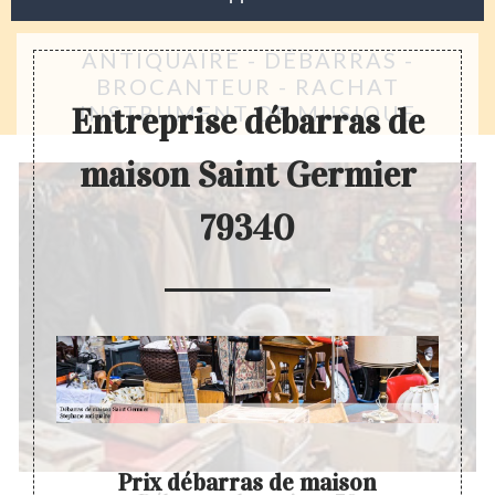
ANTIQUAIRE - DÉBARRAS -
BROCANTEUR - RACHAT
INSTRUMENT DE MUSIQUE
Entreprise débarras de
maison Saint Germier
79340
int
Prix débarras de maison