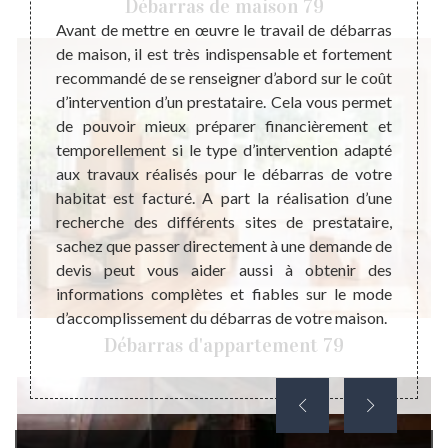
Débarras de maison 79
te à un
Avant de mettre en œuvre le travail de débarras
Coopér
Dans ce
de maison, il est très indispensable et fortement
mise e
ncernés
recommandé de se renseigner d’abord sur le coût
indisp
ant. Et
d’intervention d’un prestataire. Cela vous permet
de sat
 maison
de pouvoir mieux préparer financièrement et
avant 
d même
temporellement si le type d’intervention adapté
vos at
cier un
aux travaux réalisés pour le débarras de votre
pas né
 aide à
habitat est facturé. A part la réalisation d’une
avoir 
 bonne
recherche des différents sites de prestataire,
travau
ébarras
sachez que passer directement à une demande de
maison
objets
devis peut vous aider aussi à obtenir des
débarr
ccès au
informations complètes et fiables sur le mode
votre
d’accomplissement du débarras de votre maison.
indemn
Débarras d'appartement 79