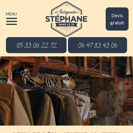
MENU
Devis
gratuit
05 33 06 22 72
06 47 83 43 06
La référence pour votre
estimation