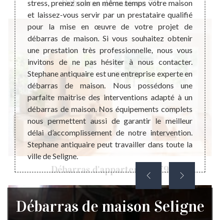
Débarras de maison 79
ojet de
stress, prenez soin en même temps votre maison
mise e
sommes
et laissez-vous servir par un prestataire qualifié
maiso
rras de
pour la mise en œuvre de votre projet de
négli
les sur
débarras de maison. Si vous souhaitez obtenir
prestat
érables
une prestation très professionnelle, nous vous
les va
 sachez
invitons de ne pas hésiter à nous contacter.
défini
s juste
Stephane antiquaire est une entreprise experte en
rembou
le coût
débarras de maison. Nous possédons une
coût d
 peu de
parfaite maitrise des interventions adapté à un
encore
 à nous
débarras de maison. Nos équipements complets
budgét
Mais si
nous permettent aussi de garantir le meilleur
débarr
ue nous
délai d’accomplissement de notre intervention.
phonant
Stephane antiquaire peut travailler dans toute la
ville de Seligne.
Débarras d'appartement 79
Débarras de maison Seligne