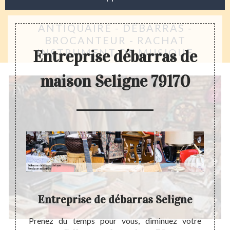
ANTIQUAIRE - DÉBARRAS -
BROCANTEUR - RACHAT
INSTRUMENT DE MUSIQUE
Entreprise débarras de
maison Seligne 79170
gne
Entreprise de débarras Seligne
ephane
Prenez du temps pour vous, diminuez votre
Avant 