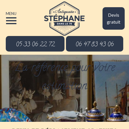
MENU
Devis
gratuit
05 33 06 22 72
06 47 83 43 06
La référence pour votre
estimation