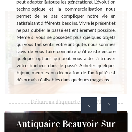
Débarras de maison 79
uer un
peut adapter à toute les générations. L’évolution
métie
longue
technologique et la commercialisation nous
l’ant
t à ce
permet de ne pas compliquer notre vie en
connai
 savoir
satisfaisant différents besoins. Vivre le présent et
surtou
r pour
ne pas oublier le passé est entièrement possible.
esti
nt pour
Même si vous ne possédez plus quelques objets
généra
ochains
qui vous fait sentir votre antiquité, nous sommes
Cette 
ssées à
ravis de vous faire connaitre qu’il existe encore
mieux 
ible en
quelques options qui peut vous aider à trouver
un eng
 point-
votre bonheur dans le passé. Acheter quelques
droit 
 vente.
bijoux, meubles ou décoration de l’antiquité est
lui c
désormais réalisables dans quelques magasins.
d’anti
appel 
Débarras d'appartement 79
Antiquaire Beauvoir Sur