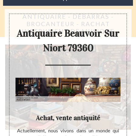
ANTIQUAIRE - DÉBARRAS -
BROCANTEUR - RACHAT
INSTRUMENT DE MUSIQUE
Antiquaire Beauvoir Sur
Niort 79360
Achat, vente antiquité
lisable
Actuellement, nous vivons dans un monde qui
A nos 