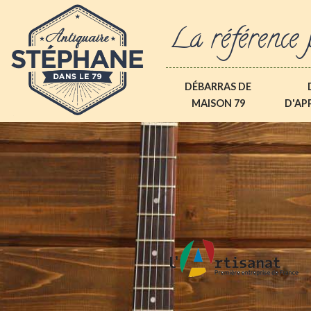
La référence 
DÉBARRAS DE
MAISON 79
D'AP