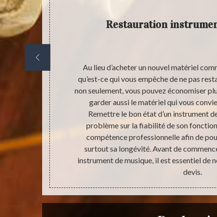
ue
Restauration instrume
e. Cela peut
Au lieu d’acheter un nouvel matériel co
e et peut être
qu’est-ce qui vous empêche de ne pas rest
d il y a un
non seulement, vous pouvez économiser plu
 efficaces,
garder aussi le matériel qui vous convi
t-à-dire, pour
Remettre le bon état d’un instrument d
e moyen de
problème sur la fiabilité de son fonct
recommandons
compétence professionnelle afin de pouv
 option.
surtout sa longévité. Avant de commence
instrument de musique, il est essentiel de 
devis.