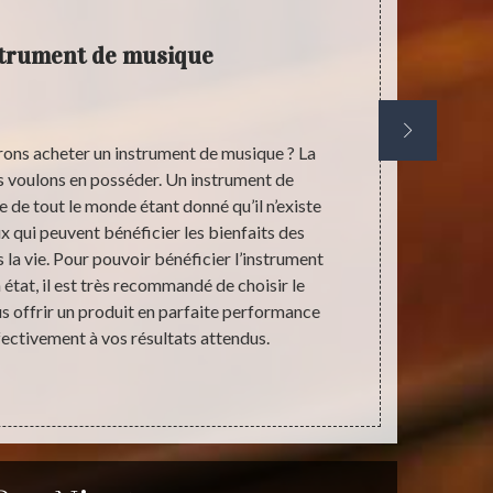
strument de musique
E
ons acheter un instrument de musique ? La
Un travail 
s voulons en posséder. Un instrument de
réalisé
e de tout le monde étant donné qu’il n’existe
d’instrument
ux qui peuvent bénéficier les bienfaits des
accomplir et
la vie. Pour pouvoir bénéficier l’instrument
et suffi
tat, il est très recommandé de choisir le
l’instrument 
s offrir un produit en parfaite performance
également
ectivement à vos résultats attendus.
musique sert