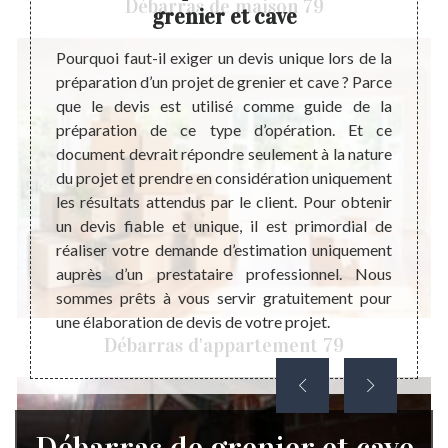
Débarras de maison 79
grenier et cave
agement
Si vou
dont le
dans v
Pourquoi faut-il exiger un devis unique lors de la
nt dans
valeu
préparation d’un projet de grenier et cave ? Parce
fluence
inter
que le devis est utilisé comme guide de la
à votre
meille
préparation de ce type d’opération. Et ce
e choix
pas hé
document devrait répondre seulement à la nature
ons de
Beauvo
du projet et prendre en considération uniquement
 avant
de tem
les résultats attendus par le client. Pour obtenir
 triage
spécia
un devis fiable et unique, il est primordial de
asser à
grenie
réaliser votre demande d’estimation uniquement
is d’un
très 
auprès d’un prestataire professionnel. Nous
ent.
meille
sommes prêts à vous servir gratuitement pour
interv
une élaboration de devis de votre projet.
Niort.
Débarras d'appartement 79