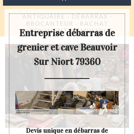
ANTIQUAIRE - DÉBARRAS -
BROCANTEUR - RACHAT
INSTRUMENT DE MUSIQUE
Entreprise débarras de
grenier et cave Beauvoir
Sur Niort 79360
ve
Devis unique en débarras de
En