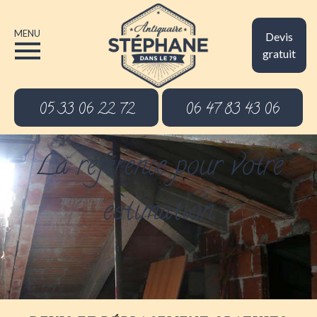
MENU
Devis
gratuit
05 33 06 22 72
06 47 83 43 06
La référence pour votre
estimation