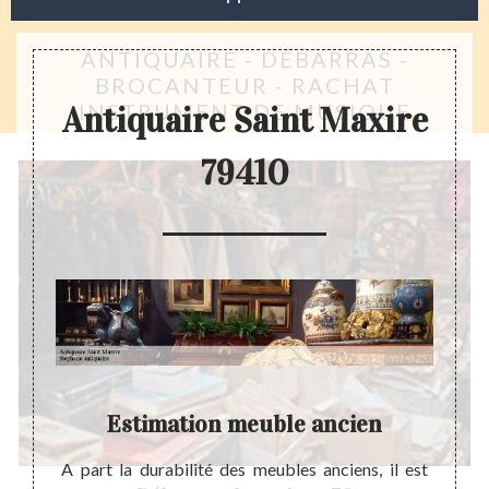
ANTIQUAIRE - DÉBARRAS -
BROCANTEUR - RACHAT
INSTRUMENT DE MUSIQUE
Antiquaire Saint Maxire
79410
é,
Estimation meuble ancien
Comm
A part la durabilité des meubles anciens, il est
En tan