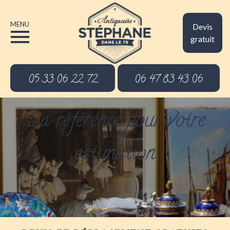
MENU
Devis
gratuit
05 33 06 22 72
06 47 83 43 06
La référence pour votre
estimation