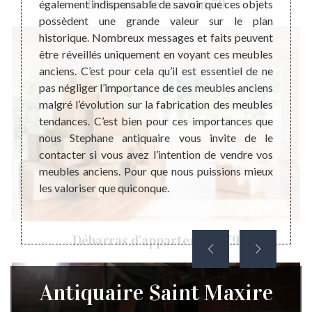
Débarras de maison 79
également indispensable de savoir que ces objets
devrai
 a pour
possèdent une grande valeur sur le plan
Parce 
 chose.
historique. Nombreux messages et faits peuvent
d’arna
 but de
être réveillés uniquement en voyant ces meubles
qu’en 
 valeur
anciens. C’est pour cela qu’il est essentiel de ne
une ve
 donc à
pas négliger l’importance de ces meubles anciens
la col
ter ces
malgré l’évolution sur la fabrication des meubles
fiable
’est la
tendances. C’est bien pour ces importances que
profes
illeure
nous Stephane antiquaire vous invite de le
d’obt
hésitez
contacter si vous avez l’intention de vendre vos
effect
 car il
meubles anciens. Pour que nous puissions mieux
nous 
et sans
les valoriser que quiconque.
antiqua
Débarras d'appartement 79
Antiquaire Saint Maxire